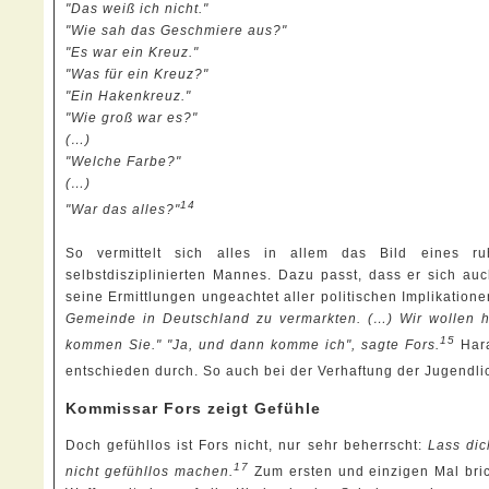
"Das weiß ich nicht."
"Wie sah das Geschmiere aus?"
"Es war ein Kreuz."
"Was für ein Kreuz?"
"Ein Hakenkreuz."
"Wie groß war es?"
(…)
"Welche Farbe?"
(…)
14
"War das alles?"
So vermittelt sich alles in allem das Bild eines ru
selbstdisziplinierten Mannes. Dazu passt, dass er sich au
seine Ermittlungen ungeachtet aller politischen Implikation
Gemeinde in Deutschland zu vermarkten. (…) Wir wollen h
15
kommen Sie." "Ja, und dann komme ich", sagte Fors.
Hara
entschieden durch. So auch bei der Verhaftung der Jugendl
Kommissar Fors zeigt Gefühle
Doch gefühllos ist Fors nicht, nur sehr beherrscht:
Lass dic
17
nicht gefühllos machen.
Zum ersten und einzigen Mal brich