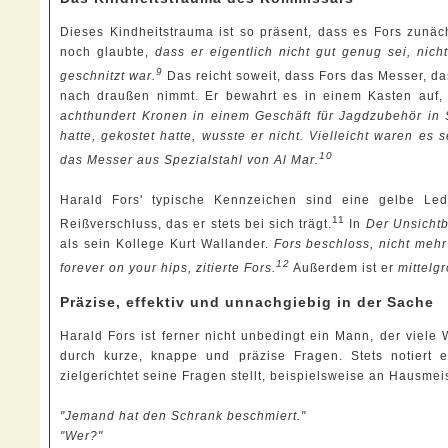
Dieses Kindheitstrauma ist so präsent, dass es Fors zunä
noch glaubte,
dass er eigentlich nicht gut genug sei, ni
9
geschnitzt war.
Das reicht soweit, dass Fors das Messer, das
nach draußen nimmt. Er bewahrt es in einem Kasten auf
achthundert Kronen in einem Geschäft für Jagdzubehör in 
hatte, gekostet hatte, wusste er nicht. Vielleicht waren e
10
das Messer aus Spezialstahl von Al Mar.
Harald Fors' typische Kennzeichen sind eine gelbe Led
11
Reißverschluss, das er stets bei sich trägt.
In
Der Unsicht
als sein Kollege Kurt Wallander.
Fors beschloss, nicht meh
12
forever on your hips, zitierte Fors.
Außerdem ist er
mittelg
Präzise, effektiv und unnachgiebig in der Sache
Harald Fors ist ferner nicht unbedingt ein Mann, der viele 
durch kurze, knappe und präzise Fragen. Stets notiert 
zielgerichtet seine Fragen stellt, beispielsweise an Hausmei
"Jemand hat den Schrank beschmiert."
"Wer?"