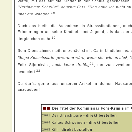
Waffe, mit der auf die Kinder in der Schule geschossen 
"Verdammte Scheiße", keuchte Fors. "Das halte ich nicht au
18
über die Wangen.
Doch das bleibt die Ausnahme. In Stresssituationen, au
Erinnerungen an seine Kindheit und Jugend, als dass er 
19
dergleichen mehr.
Sein Dienstzimmer teilt er zunächst mit Carin Lindblom,
ein
längst Kommissarin geworden wäre, wenn sie, wie es hieß, 
21
Felix Stjernkvist,
noch keine dreißig
, der zum zweiten
22
avanciert.
Du darfst gerne aus unserem Artikel in deinen Hausarbei
anzugeben!
Die Titel der Kommissar Fors-Krimis im 
Der Unsichtbare -
direkt bestellen
2001
Kaltes Schweigen -
direkt bestellen
2004
Kill -
direkt bestellen
2005