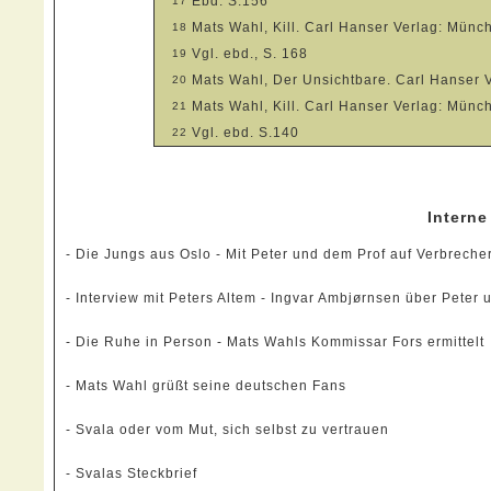
Ebd. S.156
17
Mats Wahl, Kill. Carl Hanser Verlag: Münc
18
Vgl. ebd., S. 168
19
Mats Wahl, Der Unsichtbare. Carl Hanser 
20
Mats Wahl, Kill. Carl Hanser Verlag: Münc
21
Vgl. ebd. S.140
22
Intern
-
Die Jungs aus Oslo - Mit Peter und dem Prof auf Verbreche
-
Interview mit Peters Altem - Ingvar Ambjørnsen über Peter 
-
Die Ruhe in Person - Mats Wahls Kommissar Fors ermittelt
-
Mats Wahl grüßt seine deutschen Fans
-
Svala oder vom Mut, sich selbst zu vertrauen
-
Svalas Steckbrief