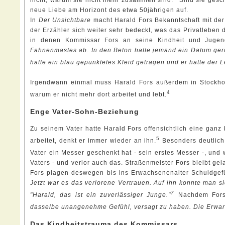
nicht, warum sie nicht mehr zusammen sind.
Sind sie gesch
neue Liebe am Horizont des etwa 50jährigen auf.
In
Der Unsichtbare
macht Harald Fors Bekanntschaft mit der 
der Erzähler sich weiter sehr bedeckt, was das Privatleben
in denen Kommissar Fors an seine Kindheit und Juge
Fahnenmastes ab. In den Beton hatte jemand ein Datum gerit
hatte ein blau gepunktetes Kleid getragen und er hatte der 
Irgendwann einmal muss Harald Fors außerdem in Stockholm
4
warum er nicht mehr dort arbeitet und lebt.
Enge Vater-Sohn-Beziehung
Zu seinem Vater hatte Harald Fors offensichtlich eine ga
5
arbeitet, denkt er immer wieder an ihn.
Besonders deutlich
Vater ein Messer geschenkt hat - sein erstes Messer -, und 
Vaters - und verlor auch das. Straßenmeister Fors bleibt gel
Fors plagen deswegen bis ins Erwachsenenalter Schuldgef
Jetzt war es das verlorene Vertrauen. Auf ihn konnte man si
7
"Harald, das ist ein zuverlässiger Junge."
Nachdem Fors s
dasselbe unangenehme Gefühl, versagt zu haben. Die Erwartun
Das Kindheitstrauma des Kommissars