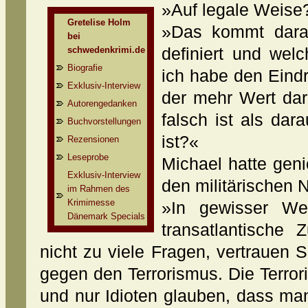
»Auf legale Weise?«
Gretelise Holm
»Das kommt darau
bei
schwedenkrimi.de
definiert und wel
Biografie
ich habe den Eindr
Exklusiv-Interview
der mehr Wert dara
Autorengedanken
falsch ist als dar
Buchvorstellungen
ist?«
Rezensionen
Leseprobe
Michael hatte geni
Exklusiv-Interview
den militärischen 
im Rahmen des
Krimimesse
»In gewisser We
Dänemark Specials
transatlantische 
nicht zu viele Fragen, vertrauen 
gegen den Terrorismus. Die Terror
und nur Idioten glauben, dass m