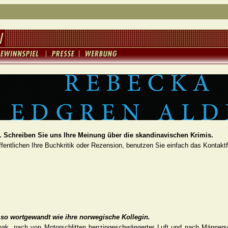
 Schreiben Sie uns Ihre Meinung über die skandinavischen Krimis.
fentlichen Ihre Buchkritik oder Rezension, benutzen Sie einfach das Kontakt
t so wortgewandt wie ihre norwegische Kollegin.
ak, nach von Motorschlitten benzingeschwängerter Luft und nach Männer