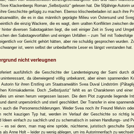
Tove Klackenbergs Roman „Selbstjustiz“ gelesen hat. Die 50jährige Autorin u
ihre Geschichte gefügig zu machen. Ebenso klischeebeladen ist auch ihre Pr
tsanwältin, die es in das männlich geprägte Milieu von Östersund und Sveg
rmeintlich die einzig Wackere, die es wagt, dem uralten Konflikten zwischen 
inter diversen Sabotagakten liegt, die seit einiger Zeit in Sveg und Umge
schen den Sabotagevorfällen und einigen Unfällen – zum Teil mit Todesfolge 
n eigentlich vor Gericht gehört hätten, aber nie schuldig gesprochen wurden.
 schwanger ist, wenn selbst der unbedarfteste Leser es längst verstanden hat.
ergrund nicht verleugnen
eferiert ausführlich die Geschichte der Landenteignung der Sami durch
t uninteressant, da überwiegend völlig unbekannt, aber einen spannenden 
ie Autorin für ihren Erstling um Staatsanwältin Svea Duval Lindström (
Påtagli
hen Krimiakademie. Doch „Selbstjustiz“ fehlt es an Charakteren und eine
les um einen herum vergessen lassen. Die dem Plot zugrunde liegende Int
nd damit unpersönlich und steril geschildert. Der Transfer in eine spannende, 
ben auch die Personenschilderungen. Weder Svea noch ihr Freund Melvin oder
recht kauzigen Typ hat, werden im Verlauf der Geschichte so richtig leb
und Ideen einfach zu sachlich und zu schematisch in seinen Handlungs- und 
n – es sei denn, man mag eine spröde, nüchterne, juristisch geschulte Sp
ers als Anne Holt – leider zu wenig ablegen, um ins Autorinnenfach zu wechsel