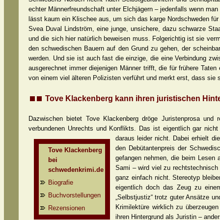
echter Männerfreundschaft unter Elchjägern – jedenfalls wenn man 
lässt kaum ein Klischee aus, um sich das karge Nordschweden für 
Svea Duval Lindström, eine junge, unsichere, dazu schwarze Staa
und die sich hier natürlich beweisen muss. Folgerichtig ist sie ve
den schwedischen Bauern auf den Grund zu gehen, der scheinbar h
werden. Und sie ist auch fast die einzige, die eine Verbindung zwi
ausgerechnet immer diejenigen Männer trifft, die für frühere Tate
von einem viel älteren Polizisten verführt und merkt erst, dass sie
Tove Klackenberg kann ihren juristischen Hint
Dazwischen bietet Tove Klackenberg dröge Juristenprosa und r
verbundenen Unrechts und Konflikts. Das ist eigentlich gar nich
daraus leider nicht. Dabei erhielt d
den Debütantenpreis der Schwedisc
Tove Klackenberg
gefangen nehmen, die beim Lesen al
bei
Sami – wird viel zu rechtstechnisch u
schwedenkrimi.de
ganz einfach nicht. Stereotyp blei
Biografie
eigentlich doch das Zeug zu einem 
Buchvorstellungen
„Selbstjustiz“ trotz guter Ansätze 
Krimilektüre wirklich zu überzeuge
Rezensionen
ihren Hintergrund als Juristin – and