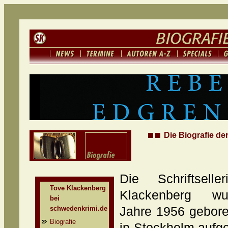
Die Biografie de
Die Schriftselle
Tove Klackenberg
Klackenberg w
bei
schwedenkrimi.de
Jahre 1956 geboren
Biografie
in Stockholm auf