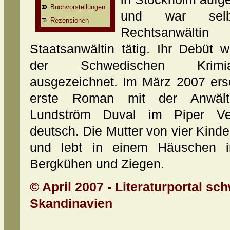
Buchvorstellungen
und war selb
Rezensionen
Rechtsanwält
Staatsanwältin tätig. Ihr Debüt 
der Schwedischen Krimia
ausgezeichnet. Im März 2007 ers
erste Roman mit der Anwält
Lundström Duval im Piper Ve
deutsch. Die Mutter von vier Kinder
und lebt in einem Häuschen 
Bergkühen und Ziegen.
© April 2007 - Literaturportal sc
Skandinavien