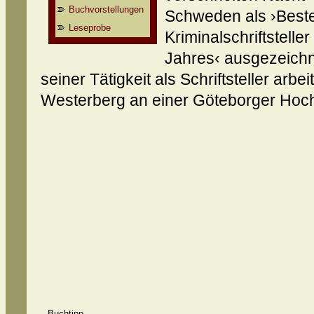
Buchvorstellungen
Schweden als ›Best
Leseprobe
Kriminalschriftsteller
Jahres‹ ausgezeich
seiner Tätigkeit als Schriftsteller arbe
Westerberg an einer Göteborger Hoc
Buchtipp