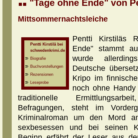
"Tage ohne Ende" von Pen
Mittsommernachtsleiche
Pentti Kirstiläs
Pentti Kirstilä bei
Ende" stammt au
schwedenkrimi.de
wurde allerding
Biografie
Buchvorstellungen
Deutsche übersetz
Rezensionen
Kripo im finnisch
Leseprobe
noch ohne Handy 
traditionelle Ermittlungsarb
Befragungen, steht im Vorder
Kriminalroman um den Mord an
sexbesessen und bei seinen Ko
Beginn erfährt der Leser aus de