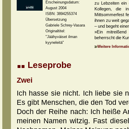
Erscheinungsdatum:
zu Lebzeiten ein 
August 2004
Kollegen, die i
ISBN: 3894255374
Mittsommerfest fei
Übersetzung
ihnen zu weit ge
Gabriele Schrey-Vasara
– und begeht einen
Originaltitel:
»Ein mitreißend
"Jäähyväiset ilman
beherrscht die Kun
kyyneleitä"
Weitere Informati
Leseprobe
Zwei
Ich hasse sie nicht. Ich liebe sie 
Es gibt Menschen, die den Tod ver
Doch der Reihe nach: Ich heiße A
meinen Namen witzig. Fast diese