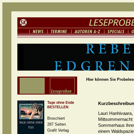
Hier können Sie Probelese
Tage ohne Ende
Kurzbeschreibu
BESTELLEN
Lauri Hanhivaara,
Broschiert
Mittsommernacht 
287 Seiten
Sommerhaus ihres 
Grafit Verlag
einem Waldspazier