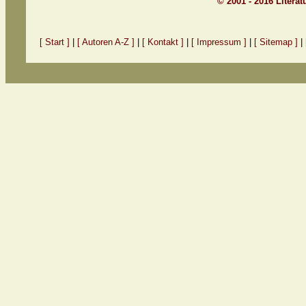
© 2001 - 2016 Litera
[ Start ]
|
[ Autoren A-Z ]
|
[ Kontakt ]
|
[ Impressum ]
|
[ Sitemap ]
|