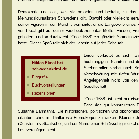
Demokratie und das, was sie befördert und bedroht, ist das 
Meinungsjournalisten Schwedens gilt. Obwohl oder vielleicht ger
seiner Figuren in den Mund -, vermeidet er die Langeweile eines Pr
vor. Ekdal gibt auf seiner Facebook-Seite das Motto "Frieden, Frei
gehalten, und so durchzieht "Code 1658" ein gänzlich Skandinavi
hatte. Dieser Spaß teilt sich der Leserin auf jeder Seite mit.
Leider verbietet es sich, 
hochrangigen Beamten und der
Niklas Ekdal bei
Seekontrollen vorbei nach S
schwedenkrimi.de
Verschwörung mit tiefen Wur
Biografie
Angelegenheit nicht von den
Buchvorstellungen
Gesellschaft.
Rezensionen
"Code 1658" ist nicht nur etw
Fans des gut konstruierten P
Susanne Dahmann). Die historischen, politischen und ökonomi
erläutert, ohne im Thriller wie Fremdkörper zu wirken. Kleinere 
nächsten als Staatschef, und der Name einer Schlüsselfigur ersch
Lesevergnügen nicht.