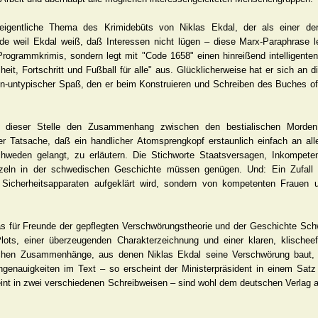
eigentliche Thema des Krimidebüts von Niklas Ekdal, der als einer de
ade weil Ekdal weiß, daß Interessen nicht lügen – diese Marx-Paraphrase le
ogrammkrimis, sondern legt mit "Code 1658" einen hinreißend intelligenten P
heit, Fortschritt und Fußball für alle" aus. Glücklicherweise hat er sich an 
en-untypischer Spaß, den er beim Konstruieren und Schreiben des Buches off
an dieser Stelle den Zusammenhang zwischen den bestialischen Morde
 Tatsache, daß ein handlicher Atomsprengkopf erstaunlich einfach an alle
chweden gelangt, zu erläutern. Die Stichworte Staatsversagen, Inkompete
zeln in der schwedischen Geschichte müssen genügen. Und: Ein Zufall 
 Sicherheitsapparaten aufgeklärt wird, sondern von kompetenten Frauen 
as für Freunde der gepflegten Verschwörungstheorie und der Geschichte Sch
lots, einer überzeugenden Charakterzeichnung und einer klaren, klischee
schen Zusammenhänge, aus denen Niklas Ekdal seine Verschwörung baut, 
Ungenauigkeiten im Text – so erscheint der Ministerpräsident in einem Satz
eint in zwei verschiedenen Schreibweisen – sind wohl dem deutschen Verlag