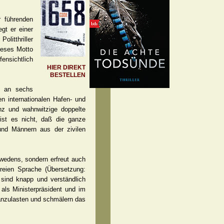
r führenden
gt er einer
olitthriller
dieses Motto
ensichtlich
HIER DIREKT
BESTELLEN
n an sechs
n internationalen Hafen- und
nz und wahnwitzige doppelte
ist es nicht, daß die ganze
und Männern aus der zivilen
wedens, sondern erfreut auch
freien Sprache (Übersetzung:
sind knapp und verständlich
 als Ministerpräsident und im
 anzulasten und schmälern das