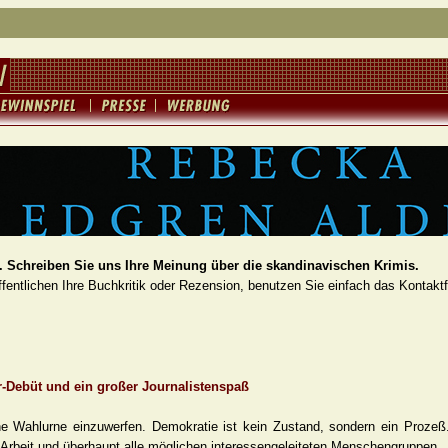
 Schreiben Sie uns Ihre Meinung über die skandinavischen Krimis.
fentlichen Ihre Buchkritik oder Rezension, benutzen Sie einfach das Kontakt
ler-Debüt und ein großer Journalistenspaß
ine Wahlurne einzuwerfen. Demokratie ist kein Zustand, sondern ein Prozeß
nd Arbeit und überhaupt alle möglichen interessengeleiteten Menschengruppen.