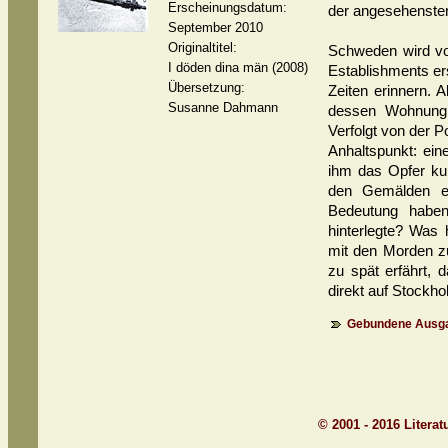
Erscheinungsdatum:
der angesehensten
September 2010
Originaltitel:
Schweden wird von
I döden dina män (2008)
Establishments ers
Übersetzung:
Zeiten erinnern. A
Susanne Dahmann
dessen Wohnung v
Verfolgt von der P
Anhaltspunkt: ein
ihm das Opfer ku
den Gemälden ei
Bedeutung haben
hinterlegte? Was 
mit den Morden zu
zu spät erfährt, 
direkt auf Stockh
Gebundene Ausga
© 2001 - 2016 Litera