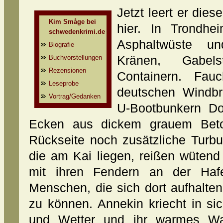
Jetzt leert er die
Kim Småge bei
hier. In Trondhe
schwedenkrimi.de
Asphaltwüste u
Biografie
Buchvorstellungen
Kränen, Gabels
Rezensionen
Containern. Fau
Leseprobe
deutschen Windbr
Vortrag/Gedanken
U-Bootbunkern Do
Ecken aus dickem grauem Beton
Rückseite noch zusätzliche Turbu
die am Kai liegen, reißen wütend
mit ihren Fendern an der Haf
Menschen, die sich dort aufhalte
zu können. Annekin kriecht in s
und Wetter und ihr warmes W