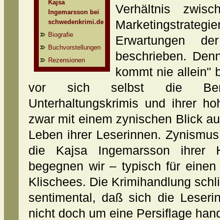
Kajsa
Verhältnis zwisc
Ingemarsson bei
schwedenkrimi.de
Marketingstrategi
Biografie
Erwartungen der
Buchvorstellungen
beschrieben. Den
Rezensionen
kommt nie allein" 
vor sich selbst die Berec
Unterhaltungskrimis und ihrer ho
zwar mit einem zynischen Blick a
Leben ihrer Leserinnen. Zynismus i
die Kajsa Ingemarsson ihrer H
begegnen wir – typisch für eine
Klischees. Die Krimihandlung schlie
sentimental, daß sich die Leserin
nicht doch um eine Persiflage hand