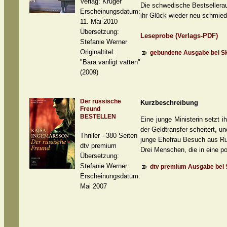
Verlag: Krüger
Die schwedische Bestsellera
Erscheinungsdatum:
ihr Glück wieder neu schmied
11. Mai 2010
Übersetzung:
Leseprobe (Verlags-PDF)
Stefanie Werner
Originaltitel:
gebundene Ausgabe bei Sk
"Bara vanligt vatten"
(2009)
Der russische
Kurzbeschreibung
Freund
BESTELLEN
Eine junge Ministerin setzt 
der Geldtransfer scheitert, u
Thriller - 380 Seiten
junge Ehefrau Besuch aus Ru
dtv premium
Drei Menschen, die in eine po
Übersetzung:
Stefanie Werner
dtv premium Ausgabe bei 
Erscheinungsdatum:
Mai 2007