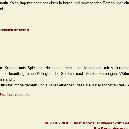
utorin Kajsa Ingemarsson hat einen heiteren und bewegenden Roman über eine
et.
anbuch bestellen
ihre Karriere aufs Spiel, um ein tschetschenisches Kinderheim mit Millionenb
nd sie beauftragt einen Kollegen, das Geld bar nach Moskau zu bringen. Währ
ssland...
litische Intrige geraten und zu spät erkennen, dass sie nur Marionetten der G
Skanbuch bestellen
© 2001 - 2016 Literaturportal schwedenkrimi.d
Ein Portal der n:da