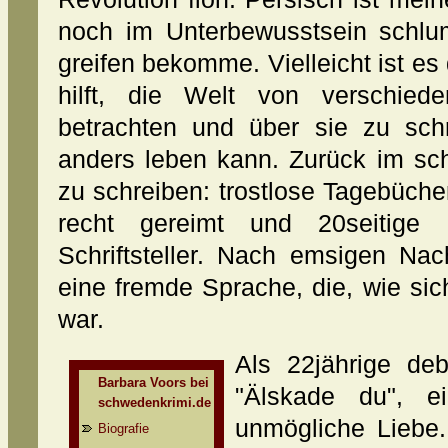
noch im Unterbewusstsein schlum
greifen bekomme. Vielleicht ist es
hilft, die Welt von verschie
betrachten und über sie zu sch
anders leben kann. Zurück im sc
zu schreiben: trostlose Tagebüche
recht gereimt und 20seitige P
Schriftsteller. Nach emsigen Na
eine fremde Sprache, die, wie sic
war.
Als 22jährige de
Barbara Voors bei
"Älskade du", 
schwedenkrimi.de
unmögliche Liebe
Biografie