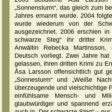
„Sonnensturm“, das gleich zum be
Jahres ernannt wurde. 2004 folgt
wurde wiederum von der Schwe
ausgezeichnet. 2006 erschien in
schwarze Steg“ ihr dritter Kr
Anwältin Rebecka Martinsson,
Deutsch vorliegt. Zwei Jahre hat
gelassen, ihren dritten Krimi zu E
Åsa Larsson offensichtlich gut ge
„Sonnesturm“ und „Weiße Nacht
überzeugende und vielschichtige P
einfühlsame Mensch- und Mili
glaubwürdiger und spannend erzäh
auch in „Der schwarze Steg“ – nur n