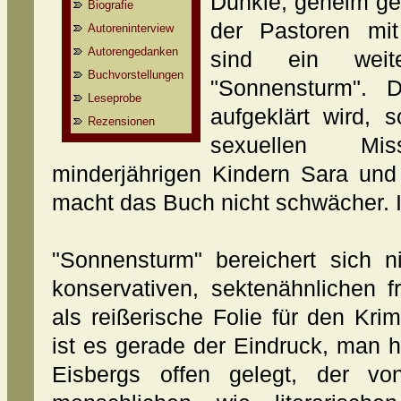
Dunkle, geheim geh
Biografie
der Pastoren mit
Autoreninterview
Autorengedanken
sind ein weit
Buchvorstellungen
"Sonnensturm". 
Leseprobe
aufgeklärt wird,
Rezensionen
sexuellen Mi
minderjährigen Kindern Sara und
macht das Buch nicht schwächer. 
"Sonnensturm" bereichert sich n
konservativen, sektenähnlichen f
als reißerische Folie für den Kri
ist es gerade der Eindruck, man 
Eisbergs offen gelegt, der v