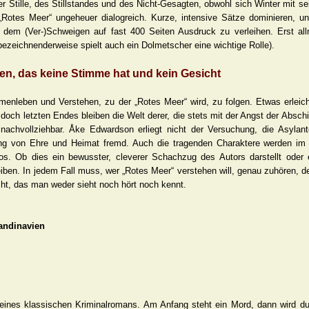
 Stille, des Stillstandes und des Nicht-Gesagten, obwohl sich Winter mit sei
Rotes Meer“ ungeheuer dialogreich. Kurze, intensive Sätze dominieren, u
dem (Ver-)Schweigen auf fast 400 Seiten Ausdruck zu verleihen. Erst allm
bezeichnenderweise spielt auch ein Dolmetscher eine wichtige Rolle).
n, das keine Stimme hat und kein Gesicht
mmenleben und Verstehen, zu der „Rotes Meer“ wird, zu folgen. Etwas erleich
 doch letzten Endes bleiben die Welt derer, die stets mit der Angst der Absc
achvollziehbar. Åke Edwardson erliegt nicht der Versuchung, die Asylant
sung von Ehre und Heimat fremd. Auch die tragenden Charaktere werden im 
slos. Ob dies ein bewusster, cleverer Schachzug des Autors darstellt oder e
eiben. In jedem Fall muss, wer „Rotes Meer“ verstehen will, genau zuhören, 
ht, das man weder sieht noch hört noch kennt.
kandinavien
eines klassischen Kriminalromans. Am Anfang steht ein Mord, dann wird d