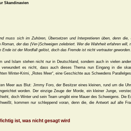
tur Skandinavien
 und muss sich im Zuhören, Übersetzen und Interpretieren üben, denn die, 
 Roman, der das (Ver-)Schweigen zelebriert. Wer die Wahrheit erfahren will
Ende ist der Mordfall gelöst, doch das Fremde ist nicht vertrauter geworden.
um und Islam stehen nicht nur in Deutschland, sondern auch in vielen ande
o verwundert es nicht, dass auch dieses Thema nun Eingang in die ska
chten Winter-Krimi, „Rotes Meer“, eine Geschichte aus Schwedens Parallelgese
oten Meer aus Blut: Jimmy Foro, der Besitzer eines kleinen, rund um die Uh
ingerichtet worden. Der einzige Zeuge der Morde, ein kleiner Junge, verstec
eschieht, doch Winter und sein Team umgibt eine Mauer des Schweigens. Die E
weißt, kommen nur schleppend voran, denn die, die Antwort auf alle Fr
ichtig ist, was nicht gesagt wird