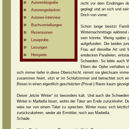
Autorenbiografie
nicht vor dem Eindringen d
geplagt und an sich und sein
Autorengedanken
Doch von vorne:
Autoren-Interview
Buchvorstellungen
Schon lange besitzt Famil
Winternachmittags während 
Rezensionen
sein könnte. Wenig später g
Leseprobe
aufgefunden. Die beiden jun
Lesungen
Frau auf dieselbe Art und 
Hörspiele
entdecken Parallelen, entsta
Schweden. So lebte auch Win
Eltern der Opfer verhalten 
sich immer tiefer in diese Ober
schicht,
nimmt sie gleichsam immer
zusammen feiert, sitzt er im
Schlaf
zimmer und betrachtet sich ei
Bösen in einen eigentlich geschützten (Privat-) Raum kaum gezeig
Dieser „letzte Winter“ ist besonders kalt. Und auch die Schwede
Winter in Marbella lösen, wohin der Täter am Ende zurückkehrt. De
wäre nur von einem Täter zu sprechen. Winter muss sich letztlich
zurückzukehren, weder als Ermittler, noch aus Marbella.
Schade.