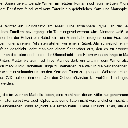
es Bösen gefeit. Gerade Winter, im letzten Roman noch von heftigen Migr
em Beruf zweifelnd, wird vom Täter in ein gefährliches Katz- und Mausspiel
ie Winter ein Grundstück am Meer. Eine scheinbare Idylle, an der je
eines Familienspaziergangs ein Toter angeschwemmt wird. Niemand weiß, w
eht bei der Polizei ein Notruf ein, ein Mann habe morgens seine Frau leb
gen, unerfahrenen Polizisten stehen vor einem Rätsel. Als schließlich ein 
Weise geschieht, geht man von einem Serientäter aus, den es zu stoppen
mmen die Toten doch beide der Oberschicht. Ihre Eltern wohnten lange in Marb
ters Mutter bis zum Tod ihres Mannes dort; ein Ort, mit dem Winter also 
sich merkwürdig, scheinen Dinge zu verbergen, die weit in die Vergangenheit
 weiter auseinander um an den Kern der Taten zu gelangen. Während seine
ne DVD, auf der ihm der Täter den Ort der nächsten Tat vorführt. Eindringl
t werden.
n, die im warmen Marbella leben, sind nicht von dieser Kälte ausgenommen,
r Täter selbst war auch Opfer, was seine Taten nicht verständlicher macht, a
 eingestehen, dass er „nicht alle retten kann.“ Diese Einsicht ist es, die