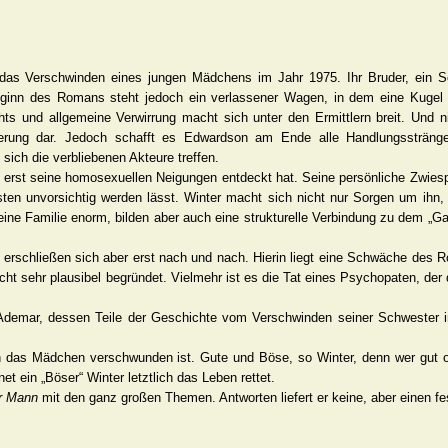
as Verschwinden eines jungen Mädchens im Jahr 1975. Ihr Bruder, ein Schr
Beginn des Romans steht jedoch ein verlassener Wagen, in dem eine Kugel 
s und allgemeine Verwirrung macht sich unter den Ermittlern breit. Und ni
erung dar. Jedoch schafft es Edwardson am Ende alle Handlungsstränge
ich die verbliebenen Akteure treffen.
 erst seine homosexuellen Neigungen entdeckt hat. Seine persönliche Zwiespä
sten unvorsichtig werden lässt. Winter macht sich nicht nur Sorgen um ihn,
eine Familie enorm, bilden aber auch eine strukturelle Verbindung zu dem „G
erschließen sich aber erst nach und nach. Hierin liegt eine Schwäche des 
cht sehr plausibel begründet. Vielmehr ist es die Tat eines Psychopaten, de
ler Ademar, dessen Teile der Geschichte vom Verschwinden seiner Schwester
n das Mädchen verschwunden ist. Gute und Böse, so Winter, denn wer gut od
 ein „Böser“ Winter letztlich das Leben rettet.
r Mann
mit den ganz großen Themen. Antworten liefert er keine, aber einen f