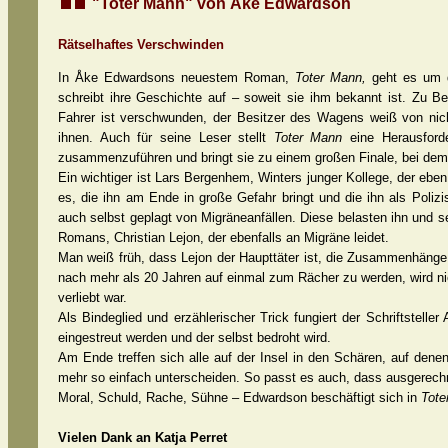
"Toter Mann" von Åke Edwardson
Rätselhaftes Verschwinden
In Åke Edwardsons neuestem Roman,
Toter Mann,
geht es um d
schreibt ihre Geschichte auf – soweit sie ihm bekannt ist. Zu 
Fahrer ist verschwunden, der Besitzer des Wagens weiß von nicht
ihnen. Auch für seine Leser stellt
Toter Mann
eine Herausford
zusammenzuführen und bringt sie zu einem großen Finale, bei dem s
Ein wichtiger ist Lars Bergenhem, Winters junger Kollege, der eben
es, die ihn am Ende in große Gefahr bringt und die ihn als Polizi
auch selbst geplagt von Migräneanfällen. Diese belasten ihn und s
Romans, Christian Lejon, der ebenfalls an Migräne leidet.
Man weiß früh, dass Lejon der Haupttäter ist, die Zusammenhänge 
nach mehr als 20 Jahren auf einmal zum Rächer zu werden, wird ni
verliebt war.
Als Bindeglied und erzählerischer Trick fungiert der Schriftstel
eingestreut werden und der selbst bedroht wird.
Am Ende treffen sich alle auf der Insel in den Schären, auf dene
mehr so einfach unterscheiden. So passt es auch, dass ausgerechnet
Moral, Schuld, Rache, Sühne – Edwardson beschäftigt sich in
Tote
Vielen Dank an Katja Perret