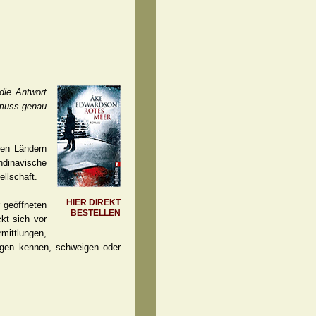
die Antwort
, muss genau
ren Ländern
ndinavische
llschaft.
HIER DIREKT
r geöffneten
BESTELLEN
kt sich vor
rmittlungen,
agen kennen, schweigen oder