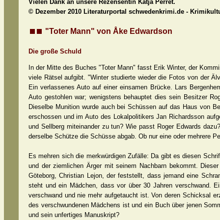
Vielen Dank an unsere Rezensentin Katja Perret.
© Dezember 2010 Literaturportal schwedenkrimi.de - Krimikult
"Toter Mann" von Åke Edwardson
Die große Schuld
In der Mitte des Buches "Toter Mann" fasst Erik Winter, der Komm
viele Rätsel aufgibt. "Winter studierte wieder die Fotos von der 
Ein verlassenes Auto auf einer einsamen Brücke. Lars Bergenhem,
Auto gestohlen war; wenigstens behauptet dies sein Besitzer Rog
Dieselbe Munition wurde auch bei Schüssen auf das Haus von Beng
erschossen und im Auto des Lokalpolitikers Jan Richardsson auf
und Sellberg miteinander zu tun? Wie passt Roger Edwards dazu?
derselbe Schütze die Schüsse abgab. Ob nur eine oder mehrere Per
Es mehren sich die merkwürdigen Zufälle: Da gibt es diesen Schri
und der ziemlichen Ärger mit seinem Nachbarn bekommt. Dieser N
Göteborg, Christian Lejon, der feststellt, dass jemand eine Schra
steht und ein Mädchen, dass vor über 30 Jahren verschwand. 
verschwand und nie mehr aufgetaucht ist. Von deren Schicksal erz
des verschwundenen Mädchens ist und ein Buch über jenen Sommer s
und sein unfertiges Manuskript?