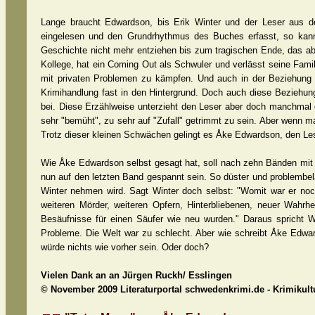
Lange braucht Edwardson, bis Erik Winter und der Leser aus de
eingelesen und den Grundrhythmus des Buches erfasst, so kan
Geschichte nicht mehr entziehen bis zum tragischen Ende, das abe
Kollege, hat ein Coming Out als Schwuler und verlässt seine Famili
mit privaten Problemen zu kämpfen. Und auch in der Beziehung vo
Krimihandlung fast in den Hintergrund. Doch auch diese Bezieh
bei. Diese Erzählweise unterzieht den Leser aber doch manchmal e
sehr "bemüht", zu sehr auf "Zufall" getrimmt zu sein. Aber wenn ma
Trotz dieser kleinen Schwächen gelingt es Åke Edwardson, den Les
Wie Åke Edwardson selbst gesagt hat, soll nach zehn Bänden mit E
nun auf den letzten Band gespannt sein. So düster und problembel
Winter nehmen wird. Sagt Winter doch selbst: "Womit war er noc
weiteren Mörder, weiteren Opfern, Hinterbliebenen, neuer Wahrhe
Besäufnisse für einen Säufer wie neu wurden." Daraus spricht 
Probleme. Die Welt war zu schlecht. Aber wie schreibt Åke Edwar
würde nichts wie vorher sein. Oder doch?
Vielen Dank an an Jürgen Ruckh/ Esslingen
© November 2009 Literaturportal schwedenkrimi.de - Krimikul