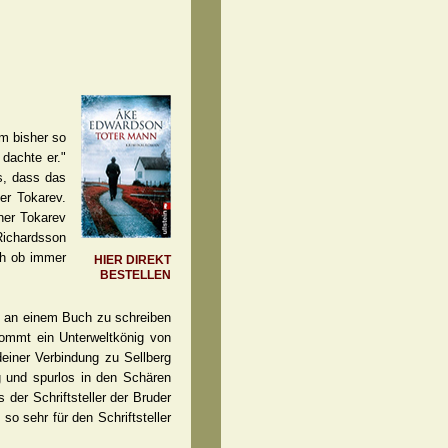
m bisher so
 dachte er."
s, dass das
er Tokarev.
ner Tokarev
Richardsson
ch ob immer
HIER DIREKT
BESTELLEN
um an einem Buch zu schreiben
kommt ein Unterweltkönig von
deiner Verbindung zu Sellberg
 und spurlos in den Schären
der Schriftsteller der Bruder
o sehr für den Schriftsteller