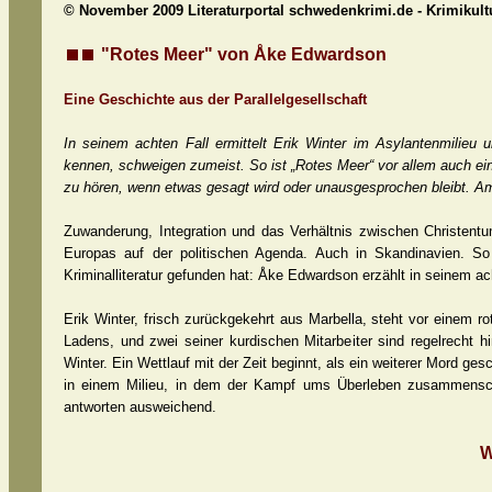
© November 2009 Literaturportal schwedenkrimi.de - Krimikul
"Rotes Meer" von Åke Edwardson
Eine Geschichte aus der Parallelgesellschaft
In seinem achten Fall ermittelt Erik Winter im Asylantenmilieu
kennen, schweigen zumeist. So ist „Rotes Meer“ vor allem auch ein
zu hören, wenn etwas gesagt wird oder unausgesprochen bleibt. Am 
Zuwanderung, Integration und das Verhältnis zwischen Christent
Europas auf der politischen Agenda. Auch in Skandinavien. S
Kriminalliteratur gefunden hat: Åke Edwardson erzählt in seinem a
Erik Winter, frisch zurückgekehrt aus Marbella, steht vor einem r
Ladens, und zwei seiner kurdischen Mitarbeiter sind regelrecht h
Winter. Ein Wettlauf mit der Zeit beginnt, als ein weiterer Mord g
in einem Milieu, in dem der Kampf ums Überleben zusammensch
antworten ausweichend.
W