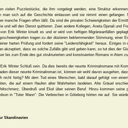
n vielen Puzzlestücke, die ihm vorgelegt werden, eine Struktur erkenne
n man sich auf die Geschichte einlassen und sie nimmt einen gefangen
r manche Fragen offen läßt. Da sind die privaten Schwierigkeiten der Ermit
e und will den Dienst quittieren. Zwei andere Kollegen, Aneta Djanali und Fr
n Erik Winter kriselt es und er wird von heftigen Migräneanfällen geplagt
ungsschwierigkeiten tragen zu der düsteren beklemmenden Stimmung, einer
iner harten Prüfung und fordert seine "Leidensfähigkeit" heraus. Einiges in
n akzeptiert, dass es solche Zufälle gibt und geben kann, so tut dies der Gl
er bis zum Ende des gut strukturierten und konstruierten Romans in Atem zu
rik Winter Schluß sein. Da dies bereits der neunte Kriminalromane mit Kom
aden dieser neunte Kriminalroman ist, können wir wohl davon ausgehen, das
h nicht fertig? Mit dem Tod eines Menschen, bald darauf gefolgt von eine
iten, die auf einem Haufen alter Wahrheiten landeten. Alte Gräuel erschi
Weltschmerz, Überdruß und Ekel über seinen Beruf. Hinzu kommen seine pr
dson in "Toter Mann": Die Verbrechen in Göteborg hörten nie auf. Sie würde
tur Skandinavien