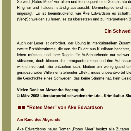
So wird „Rotes Meer“ vor allem und konsequent eine Geschichte der
Ringmar und Halders, ständig austauscht. Dementsprechend ist „
ungesagt. Es ist beeindruckend, wie Åke Edwardson es schafft, 
(Ver-)Schweigen zu hören, es zu übersetzen und zu interpretieren (
Ein Schwede
Auch der Leser ist gefordert, der Übung in interkulturellem Zusa
zweite Erzählerstimme, die von der Flucht aus Kurdistan berichtet,
leben müssen, und ihrer Regeln für Außenstehende nur schwer n
stilisieren, doch bleiben die Immigrantenszene und ihre Auffas
wirklich vertraut. Sie entziehen sich, bleiben ein wenig gesicht
geradezu wider Willen entstehender Effekt, muss unbeantwortet bl
die Geschichte eines Schweden, das keine Stimme hat, kein Gesic
Vielen Dank an Alexandra Hagenguth
© März 2008 Literaturportal schwedenkrimi.de - Krimikultur S
"Rotes Meer" von Åke Edwardson
Am Rand des Abgrunds
Åke Edwardsons neuer Roman „Rotes Meer“ besitzt alle Zutaten 