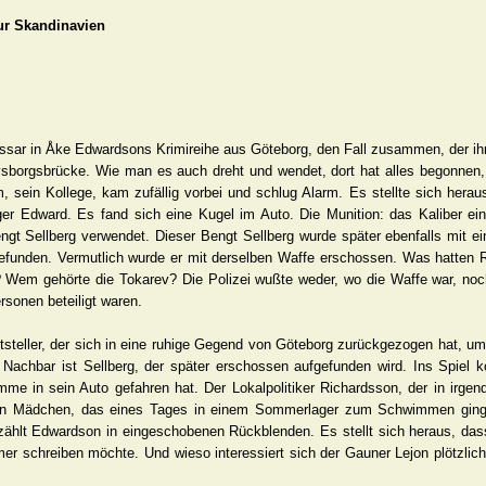
ur Skandinavien
issar in Åke Edwardsons Krimireihe aus Göteborg, den Fall zusammen, der ih
Älvsborgsbrücke. Wie man es auch dreht und wendet, dort hat alles begonnen,
 sein Kollege, kam zufällig vorbei und schlug Alarm. Es stellte sich herau
er Edward. Es fand sich eine Kugel im Auto. Die Munition: das Kaliber ein
t Sellberg verwendet. Dieser Bengt Sellberg wurde später ebenfalls mit ei
gefunden. Vermutlich wurde er mit derselben Waffe erschossen. Was hatten 
 Wem gehörte die Tokarev? Die Polizei wußte weder, wo die Waffe war, no
sonen beteiligt waren.
ftsteller, der sich in eine ruhige Gegend von Göteborg zurückgezogen hat, 
achbar ist Sellberg, der später erschossen aufgefunden wird. Ins Spiel 
mme in sein Auto gefahren hat. Der Lokalpolitiker Richardsson, der in irgen
Ein Mädchen, das eines Tages in einem Sommerlager zum Schwimmen ging
ählt Edwardson in eingeschobenen Rückblenden. Es stellt sich heraus, dass 
chreiben möchte. Und wieso interessiert sich der Gauner Lejon plötzlich s