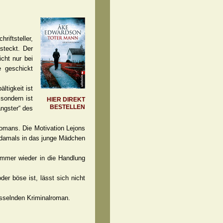
iftsteller,
steckt. Der
cht nur bei
 geschickt
ltigkeit ist
 sondern ist
HIER DIREKT
BESTELLEN
angster“ des
Romans. Die Motivation Lejons
r damals in das junge Mädchen
 immer wieder in die Handlung
er böse ist, lässt sich nicht
esselnden Kriminalroman.