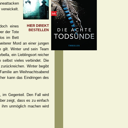
äneattacken
 verwickelt.
HIER DIREKT
doch eines
BESTELLEN
er der Tote
los im Bett
weiterer Mord an einer jungen
 gilt. Winter und sein Team
ella, ein Lieblingsort reicher
selbst vieles verbindet. Die
 zurückreichen. Winter begibt
 Familie am Weihnachtsabend
icher kann das Eindringen des
 im Gegenteil. Den Fall wird
ber zeigt, dass es zu einfach
 es ihm unmöglich machen wird