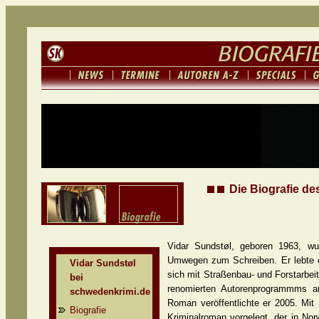
Die Biografie de
Vidar Sundstøl, geboren 1963, w
Umwegen zum Schreiben. Er lebte e
Vidar Sundstøl
sich mit Straßenbau- und Forstarbei
bei
renomierten Autorenprogrammms a
schwedenkrimi.de
Roman veröffentlichte er 2005. Mit
Biografie
Kriminalroman vorgelegt, der in No