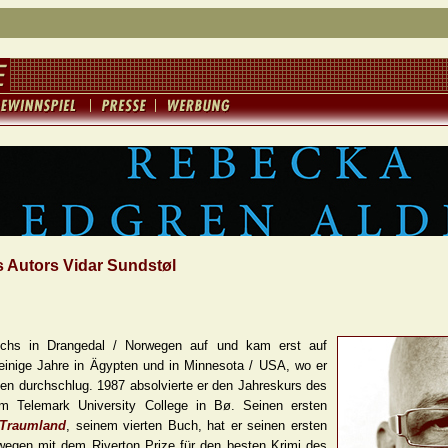
s Autors Vidar Sundstøl
uchs in Drangedal / Norwegen auf und kam erst auf
inige Jahre in Ägypten und in Minnesota / USA, wo er
ten durchschlug. 1987 absolvierte er den Jahreskurs des
m Telemark University College in Bø. Seinen ersten
Traumland
, seinem vierten Buch, hat er seinen ersten
rwegen mit dem Riverton Prize für den besten Krimi des