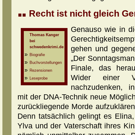
Recht ist nicht gleich Ge
Genauso wie in di
Thomas Kanger
Gerechtigkeitsem
bei
schwedenkrimi.de
gehen und gegenei
Biografie
„Der Sonntagsman
Buchvorstellungen
Finale, das hera
Rezensionen
Wider einer Ve
Leseprobe
nachzudenken, in
mit der DNA-Technik neue Möglich
zurückliegende Morde aufzuklären
Denn tatsächlich gelingt es Elin
Ylva und der Vaterschaft ihres Ki