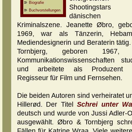
Biografie
Shootingstars 
Buchvorstellungen
dänischen
Kriminalszene. Jeanette Øbro, geb
1969, war als Tänzerin, Hebam
Mediendesignerin und Beraterin tätig.
Tornbjerg, geboren 1967, 
Kommunikationswissenschaften stud
und arbeitete als Produzent 
Regisseur für Film und Fernsehen.
Die beiden Autoren sind verheiratet un
Hillerød. Der Titel
Schrei unter Wa
deutsch und wurde von Jussi Adler-Ol
ausgewählt. Øbro & Tornbjerg schr
Fällen für Katrine Wraa. Viele weiter