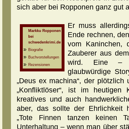
sich aber bei Ropponen ganz gut 
Er muss allerdin
Markku Ropponen
Ende rechnen, denn
bei
schwedenkrimi.de
vom Kaninchen, d
Biografie
Zauberer aus dem
Buchvorstellungen
wird. Eine – 
Rezensionen
glaubwürdige Stor
„Deus ex machina“, der plötzlich
„Konfliktlöser“, ist im heutigen
kreatives und auch handwerklich
aber, das sollte der Ehrlichkeit
„Tote Finnen tanzen keinen T
Unterhaltung – wenn man über stä