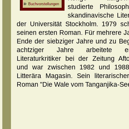
Buchvorstellungen
studierte Philosop
skandinavische Lite
der Universität Stockholm. 1979 sc
seinen ersten Roman. Für mehrere J
Ende der siebziger Jahre und zu Be
achtziger Jahre arbeitete 
Literaturkritiker bei der Zeitung Aft
und war zwischen 1982 und 1988
Litterära Magasin. Sein literarisc
Roman "Die Wale vom Tanganjika-See"