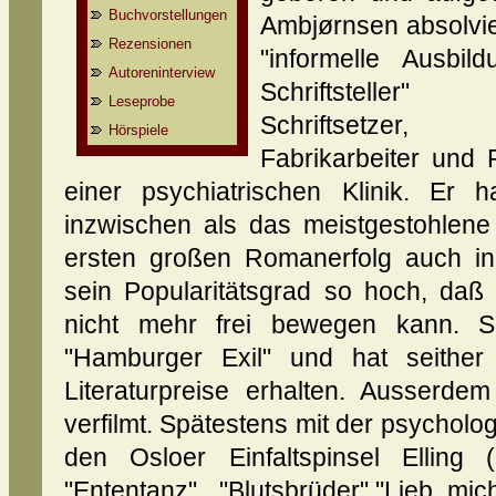
Buchvorstellungen
Ambjørnsen absolvie
Rezensionen
"informelle Ausbil
Autoreninterview
Schriftstelle
Leseprobe
Schriftsetzer, 
Hörspiele
Fabrikarbeiter und P
einer psychiatrischen Klinik. Er 
inzwischen als das meistgestohlene
ersten großen Romanerfolg auch in
sein Popularitätsgrad so hoch, daß
nicht mehr frei bewegen kann. S
"Hamburger Exil" und hat seither
Literaturpreise erhalten. Ausserde
verfilmt. Spätestens mit der psycholo
den Osloer Einfaltspinsel Elling 
"Ententanz", "Blutsbrüder","Lieb mi