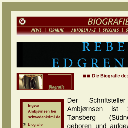
Die Biografie de
Der Schriftstelle
Ingvar
Ambjørnsen ist 
Ambjørnsen bei
Tønsberg (Südno
schwedenkrimi.de
Biografie
geboren und aufge