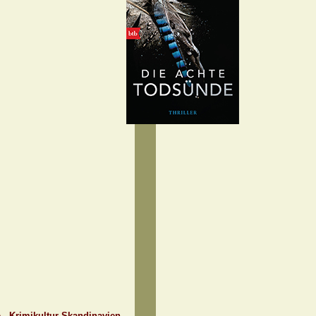
e - Krimikultur Skandinavien