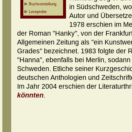
Buchvorstellung
in Südschweden, wo 
Leseprobe
Autor und Übersetzer
1978 erschien im Mer
der Roman "Hanky", von der Frankfur
Allgemeinen Zeitung als "ein Kunstw
Grades" bezeichnet. 1983 folgte der
"Hanna", ebenfalls bei Merlin, sodann
Schweden. Etliche seiner Kurzgeschi
deutschen Anthologien und Zeitschriften
Im Jahr 2004 erschien der Literaturthri
könnten
.