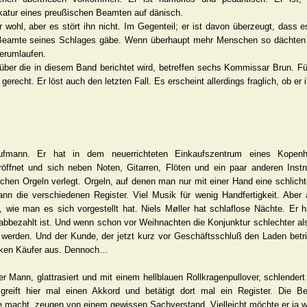
katur eines preußischen Beamten auf dänisch.
 wohl, aber es stört ihn nicht. Im Gegenteil; er ist davon überzeugt, dass e
Beamte seines Schlages gäbe. Wenn überhaupt mehr Menschen so dächten 
erumlaufen.
über die in diesem Band berichtet wird, betreffen sechs Kommissar Brun. Fü
gerecht. Er löst auch den letzten Fall. Es erscheint allerdings fraglich, ob er 
ufmann. Er hat in dem neuerrichteten Einkaufszentrum eines Kopenh
röffnet und sich neben Noten, Gitarren, Flöten und ein paar anderen Ins
schen Orgeln verlegt. Orgeln, auf denen man nur mit einer Hand eine schlicht
n die verschiedenen Register. Viel Musik für wenig Handfertigkeit. Aber 
, wie man es sich vorgestellt hat. Niels Møller hat schlaflose Nächte. Er
bbezahlt ist. Und wenn schon vor Weihnachten die Konjunktur schlechter als e
werden. Und der Kunde, der jetzt kurz vor Geschäftsschluß den Laden betrit
rken Käufer aus. Dennoch…
er Mann, glattrasiert und mit einem hellblauen Rollkragenpullover, schlende
greift hier mal einen Akkord und betätigt dort mal ein Register. Die B
 macht, zeugen von einem gewissen Sachverstand. Vielleicht möchte er ja wi