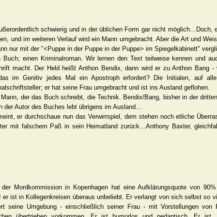
ußerordentlich schwierig und in der üblichen Form gar nicht möglich…Doch, e
den, und im weiteren Verlauf wird ein Mann umgebracht. Aber die Art und Weis
ann nur mit der "<Puppe in der Puppe in der Puppe> im Spiegelkabinett" vergl
n Buch; einen Kriminalroman. Wir lernen den Text teilweise kennen und au
hrift macht. Der Held heißt Anthon Bendix, dann wird er zu Anthon Bang -
 im Genitiv jedes Mal ein Apostroph erfordert? Die Initialen, auf alle
alschriftsteller; er hat seine Frau umgebracht und ist ins Ausland geflohen.
 Mann, der das Buch schreibt, die Technik. Bendix/Bang, bisher in der dritte
h der Autor des Buches lebt übrigens im Ausland…
meint, er durchschaue nun das Verwirrspiel, dem stehen noch etliche Überr
ter mit falschem Paß in sein Heimatland zurück…Anthony Baxter, gleichfall
der Mordkommission in Kopenhagen hat eine Aufklärungsquote von 90% er
 er ist in Kollegenkreisen überaus unbeliebt. Er verlangt von sich selbst so vi
iert seine Umgebung - einschließlich seiner Frau - mit Vorstellungen vo
schen übertrieben vorkommen. Er ist humorlos und pedantisch. Er ist