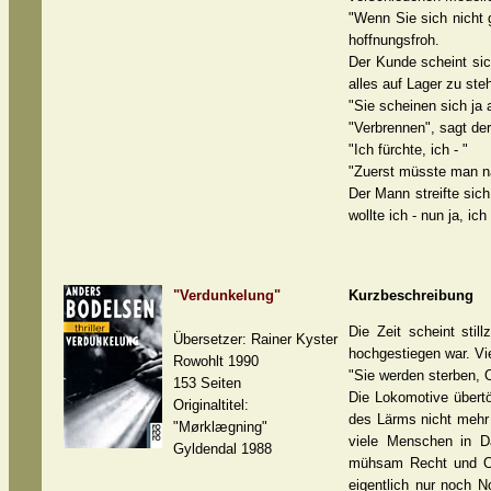
"Wenn Sie sich nicht 
hoffnungsfroh.
Der Kunde scheint sic
alles auf Lager zu st
"Sie scheinen sich ja 
"Verbrennen", sagt d
"Ich fürchte, ich - "
"Zuerst müsste man nat
Der Mann streifte sich
wollte ich - nun ja, i
"Verdunkelung"
Kurzbeschreibung
Die Zeit scheint sti
Übersetzer: Rainer Kyster
hochgestiegen war. Vi
Rowohlt 1990
"Sie werden sterben, 
153 Seiten
Die Lokomotive übert
Originaltitel:
des Lärms nicht mehr 
"Mørklægning"
viele Menschen in Dä
Gyldendal 1988
mühsam Recht und Or
eigentlich nur noch N