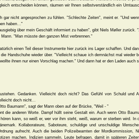
gleich entscheiden können, räumen wir Ihnen selbstverständlich ein Umtausch
h gar nicht angesprochen zu fühlen. "Schlechte Zeiten", meint er. "Und we
ehen haben…"
ausgiebig über mein Geschäft informiert zu haben", gibt Niels Møller zurück. "
er Mann. "Man müsste den ganzen Mist verbrennen."
ürlich einen Teil dieser Instrumente hier zurück ins Lager schaffen. Und dann
 die Handschuhe wieder über. "Vielleicht schaue ich demnächst mal wieder bei
ch wollte ihnen nur einen Vorschlag machen." Und dann hat er den Laden auch 
llzustehen. Gedanken. Vielleicht doch nicht? Das Gefühl von Schuld und 
elleicht doch nicht…
Otto Baumann", sagt der Mann oben auf der Brücke, "Weil - "
önt die anderen Worte. Dampf hüllt seine Gestalt ein. Auch wenn Otto Bau
hören kann, so weiß er, wer vor ihm steht, weiß, warum er sterben wird. In d
nemark. Kollaborateure, Saboteure, schuldige und unschuldige Menschen
dnung aufrecht. Auch die beiden Polizeibeamten der Mordkommission, N
otizen machen, Indizien sammeln, Leute befragen, damit in späteren Zeiten