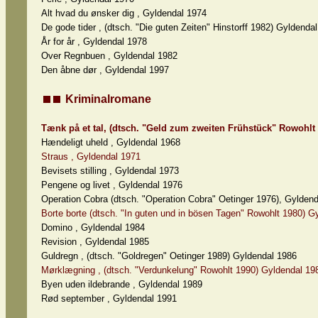
Alt hvad du ønsker dig , Gyldendal 1974
De gode tider , (dtsch. "Die guten Zeiten" Hinstorff 1982) Gyldenda
År for år , Gyldendal 1978
Over Regnbuen , Gyldendal 1982
Den åbne dør , Gyldendal 1997
Kriminalromane
Tænk på et tal, (dtsch. "Geld zum zweiten Frühstück" Rowohlt
Hændeligt uheld , Gyldendal 1968
Straus , Gyldendal 1971
Bevisets stilling , Gyldendal 1973
Pengene og livet , Gyldendal 1976
Operation Cobra (dtsch. "Operation Cobra" Oetinger 1976), Gylden
Borte borte (dtsch. "In guten und in bösen Tagen" Rowohlt 1980) G
Domino , Gyldendal 1984
Revision , Gyldendal 1985
Guldregn , (dtsch. "Goldregen" Oetinger 1989) Gyldendal 1986
Mørklægning , (dtsch. "Verdunkelung" Rowohlt 1990) Gyldendal 19
Byen uden ildebrande , Gyldendal 1989
Rød september , Gyldendal 1991