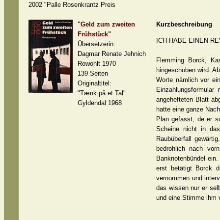
2002 "Palle Rosenkrantz Preis
"Geld zum zweiten
Kurzbeschreibung
Frühstück"
ICH HABE EINEN R
Übersetzerin:
Dagmar Renate Jehnich
Flemming Borck, Kas
Rowohlt 1970
hingeschoben wird. Abe
139 Seiten
Worte nämlich vor ein
Originaltitel:
Einzahlungsformular 
"Tænk på et Tal"
angehefteten Blatt ab
Gyldendal 1968
hatte eine ganze Nach
Plan gefasst, de er s
Scheine nicht in da
Raubüberfall gewärti
bedrohlich nach vor
Banknotenbündel ein.
erst betätigt Borck 
vernommen und interv
das wissen nur er sel
und eine Stimme ihm v