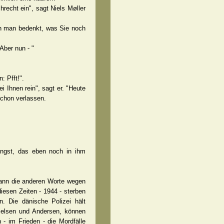
recht ein", sagt Niels Møller
nn man bedenkt, was Sie noch
Aber nun - "
: Pfft!".
 Ihnen rein", sagt er. "Heute
schon verlassen.
Angst, das eben noch in ihm
mann die anderen Worte wegen
iesen Zeiten - 1944 - sterben
. Die dänische Polizei hält
ielsen und Andersen, können
 - im Frieden - die Mordfälle