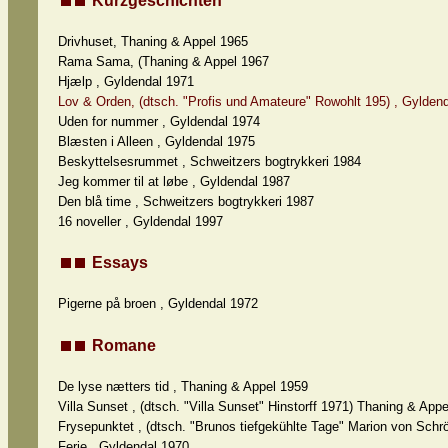
Kurzgeschichten
Drivhuset, Thaning & Appel 1965
Rama Sama, (Thaning & Appel 1967
Hjælp , Gyldendal 1971
Lov & Orden, (dtsch. "Profis und Amateure" Rowohlt 195) , Gylden
Uden for nummer , Gyldendal 1974
Blæsten i Alleen , Gyldendal 1975
Beskyttelsesrummet , Schweitzers bogtrykkeri 1984
Jeg kommer til at løbe , Gyldendal 1987
Den blå time , Schweitzers bogtrykkeri 1987
16 noveller , Gyldendal 1997
Essays
Pigerne på broen , Gyldendal 1972
Romane
De lyse nætters tid , Thaning & Appel 1959
Villa Sunset , (dtsch. "Villa Sunset" Hinstorff 1971) Thaning & App
Frysepunktet , (dtsch. "Brunos tiefgekühlte Tage" Marion von Schr
Ferie , Gyldendal 1970