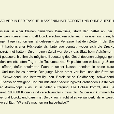
EVOLVER IN DER TASCHE. KASSENINHALT SOFORT UND OHNE AUFSE
sierer in einer kleinen dänischen Bankfiliale, starrt den Zettel an, 
r wenn dieser meint, daß Borck erschrocken oder auch nur überrascht sei, hat
igen Tagen schon einmal gelesen - der Verfasser hat den Zettel in der Ba
mit karbonisierter Rückseite als Unterlage benutzt, wobei sich die Druc
gezeichnet hatten. Durch reinen Zufall war Borck das Blatt beim Aufräumen 
t gedauert, bis ihm die mögliche Bedeutung des Geschriebenen aufgegangen 
ofort am nächsten Tag in die Tat umsetzte: Er packte den weitaus größeren
s offene, dafür bestimmte Fach in seiner Kasse, sondern in seine bla
g. Und nun ist es soweit: Der junge Mann steht vor ihm, und der Stoff se
n. Schweigend und bereitwillig leert Borck seine Geldfächer; schweige
 Ebenso schweigend und nur mit einer bedeutungsvoll drohenden Geste ver
den Alarmknopf. Alles ist in heller Aufregung. Die Polizei kommt, das 
iewt. 188 000 Kronen sind verschwunden - dass der Räuber nur kümmerliche
ber und Borck, und darum ist Borck auch nicht allzu verwundert, als er weni
orschlägt: "Wie ist's machen wir halbe-halbe?"