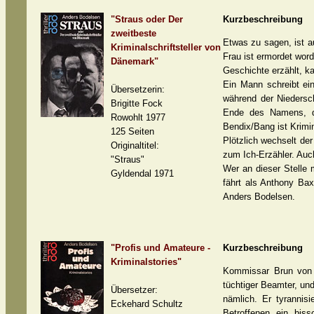
"Straus oder Der
Kurzbeschreibung
zweitbeste
Etwas zu sagen, ist a
Kriminalschriftsteller von
Frau ist ermordet wor
Dänemark"
Geschichte erzählt, k
Ein Mann schreibt ei
Übersetzerin:
während der Niedersc
Brigitte Fock
Ende des Namens, das
Rowohlt 1977
Bendix/Bang ist Krimin
125 Seiten
Plötzlich wechselt der
Originaltitel:
zum Ich-Erzähler. Auc
"Straus"
Wer an dieser Stelle 
Gyldendal 1971
fährt als Anthony Bax
Anders Bodelsen.
"Profis und Amateure -
Kurzbeschreibung
Kriminalstories"
Kommissar Brun von 
tüchtiger Beamter, und
Übersetzer:
nämlich. Er tyrannis
Eckehard Schultz
Betroffenen ein bis