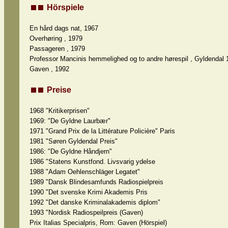
Hörspiele
En hård dags nat, 1967
Overhøring , 1979
Passageren , 1979
Professor Mancinis hemmelighed og to andre hørespil , Gyldendal 
Gaven , 1992
Preise
1968 "Kritikerprisen"
1969: "De Gyldne Laurbær"
1971 "Grand Prix de la Littérature Policière" Paris
1981 "Søren Gyldendal Preis"
1986: "De Gyldne Håndjern"
1986 "Statens Kunstfond. Livsvarig ydelse
1988 "Adam Oehlenschläger Legatet"
1989 "Dansk Blindesamfunds Radiospielpreis
1990 "Det svenske Krimi Akademis Pris
1992 "Det danske Kriminalakademis diplom"
1993 "Nordisk Radiospeilpreis (Gaven)
Prix Italias Specialpris, Rom: Gaven (Hörspiel)