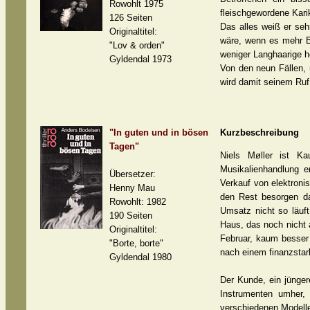
Rowohlt 1975
fleischgewordene Kari
126 Seiten
Das alles weiß er sehr
Originaltitel:
wäre, wenn es mehr 
"Lov & orden"
weniger Langhaarige h
Gyldendal 1973
Von den neun Fällen, 
wird damit seinem Ruf 
"In guten und in bösen
Kurzbeschreibung
Tagen"
Niels Møller ist Ka
Musikalienhandlung e
Übersetzer:
Verkauf von elektroni
Henny Mau
den Rest besorgen dan
Rowohlt: 1982
Umsatz nicht so läuft
190 Seiten
Haus, das noch nicht a
Originaltitel:
Februar, kaum besser 
"Borte, borte"
nach einem finanzsta
Gyldendal 1980
Der Kunde, ein jünger
Instrumenten umher, 
verschiedenen Modelle