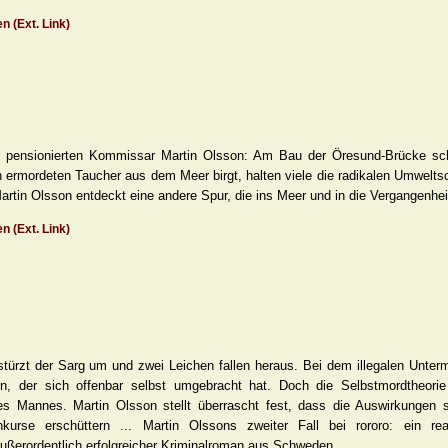
n (Ext. Link)
den pensionierten Kommissar Martin Olsson: Am Bau der Öresund-Brücke sc
n ermordeten Taucher aus dem Meer birgt, halten viele die radikalen Umweltsc
Martin Olsson entdeckt eine andere Spur, die ins Meer und in die Vergangenheit
n (Ext. Link)
stürzt der Sarg um und zwei Leichen fallen heraus. Bei dem illegalen Unter
n, der sich offenbar selbst umgebracht hat. Doch die Selbstmordtheori
es Mannes. Martin Olsson stellt überrascht fest, dass die Auswirkungen 
urse erschüttern ... Martin Olssons zweiter Fall bei rororo: ein real
ußerordentlich erfolgreicher Kriminalroman aus Schweden.