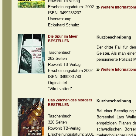
Rowohlt Tb-Verlag
Erscheinungsdatum: 2002
Weitere Informatione
ISBN: 3499233207
Übersetzung:
Eckehard Schultz
Die Spur im Meer
Kurzbeschreibung
BESTELLEN
Der dritte Fall für 
Taschenbuch
Geister. Als man eine
282 Seiten
pensionierte Polizist 
Rowohlt TB-Verlag
Weitere Informatione
Erscheinungsdatum:2002
ISBN: 3499231743
Orginaltitel:
"Vila i vatten"
Das Zeichen des Mörders
Kurzbeschreibung
BESTELLEN
Bei einer Beerdigung 
Taschenbuch
Börsenhai Lars Walle
320 Seiten
ehrgeizigen Plänen d
Rowohlt TB-Verlag
schwedischen Börsenk
Erscheinungsdatum: 2001
melancholischer und a