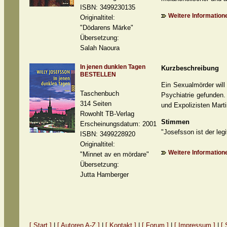
ISBN: 3499230135
Weitere Informatione
Originaltitel:
"Dödarens Märke"
Übersetzung:
Salah Naoura
In jenen dunklen Tagen
Kurzbeschreibung
BESTELLEN
Ein Sexualmörder will
Taschenbuch
Psychiatrie gefunden.
314 Seiten
und Expolizisten Mar
Rowohlt TB-Verlag
Stimmen
Erscheinungsdatum: 2001
"Josefsson ist der leg
ISBN: 3499228920
Originaltitel:
Weitere Informatione
"Minnet av en mördare"
Übersetzung:
Jutta Hamberger
[ Start ]
|
[ Autoren A-Z ]
|
[ Kontakt ]
|
[ Forum ]
|
[ Impressum ]
|
[ 