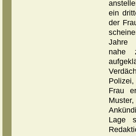
anstell
ein dri
der Fra
scheine
Jahre 
nahe 
aufgek
Verdäch
Polizei
Frau e
Muste
Ankündi
Lage s
Redakti