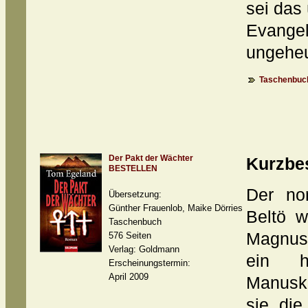
sei das 
Evangel
ungeheu
Taschenbuch
Der Pakt der Wächter
Kurzbe
BESTELLEN
Der no
Übersetzung:
Günther Frauenlob, Maike Dörries
Beltö w
Taschenbuch
Magnus 
576 Seiten
Verlag: Goldmann
ein ha
Erscheinungstermin:
April 2009
Manuskr
sie die