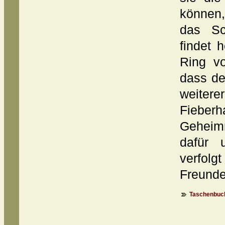
können
das Sch
findet 
Ring vo
dass de
weitere
Fieberh
Geheim
dafür 
verfol
Freundes
Taschenbuch