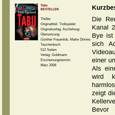
Tabu
Kurzbe
BESTELLEN
Die Re
Thriller
Originaltitel: Trollspeilet
Kanal 2
Originalverlag: Aschehoug
Bye ist
Übersetzung:
Günther Frauenlob, Maike Dörries
sich Aq
Taschenbuch
512 Seiten
Videoau
Verlag: Goldmann
einer u
Erscheinungstermin:
März 2008
Als ein
wird k
harmlo
zeigt d
Kellerv
Bevor 