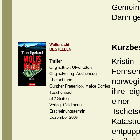
Gemein
Dann ge
Wolfsnacht
Kurzbe
BESTELLEN
Krist
Thriller
Originaltitel: Ulvenatten
Fern
Originalverlag: Aschehoug
norweg
Übersetzung:
Günther Frauenlob, Maike Dörries
ihre ei
Taschenbuch
512 Seiten
eine
Verlag: Goldmann
Tschets
Erscheinungstermin:
Dezember 2006
Katast
entpupp