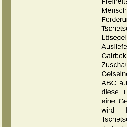
Freihe
Mensche
Forder
Tschets
Lösegel
Auslief
Gairb
Zuschau
Geiseln
ABC auf
diese 
eine Ge
wird 
Tschets