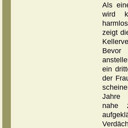
Als ein
wird k
harmlo
zeigt d
Kellerv
Bevor 
anstell
ein dri
der Fra
scheine
Jahre 
nahe 
aufgek
Verdäch