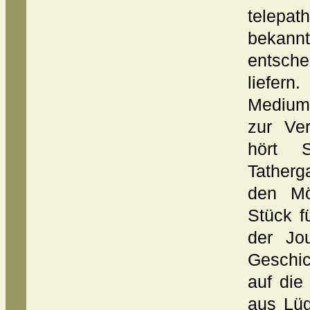
telepa
bekann
entsch
liefern
Medium
zur Ve
hört 
Tatherg
den Mö
Stück f
der Jo
Geschi
auf die
aus Lüg