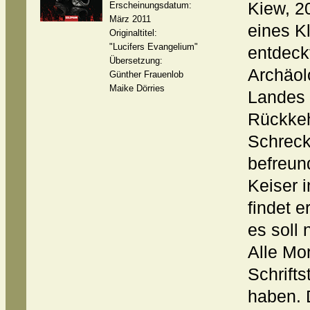
Kiew, 2
Erscheinungsdatum:
März 2011
eines Kl
Originaltitel:
"Lucifers Evangelium"
entdeck
Übersetzung:
Archäol
Günther Frauenlob
Maike Dörries
Landes 
Rückkeh
Schreck
befreund
Keiser 
findet e
es soll 
Alle Mo
Schrifts
haben. 