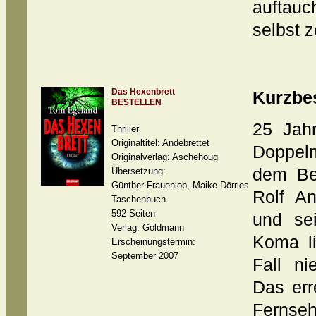
auftauc
selbst 
Das Hexenbrett
Kurzbe
BESTELLEN
25 Jahr
Thriller
Originaltitel: Andebrettet
Doppelm
Originalverlag: Aschehoug
dem Be
Übersetzung:
Günther Frauenlob, Maike Dörries
Rolf A
Taschenbuch
592 Seiten
und se
Verlag: Goldmann
Koma li
Erscheinungstermin:
September 2007
Fall ni
Das err
Fernseh