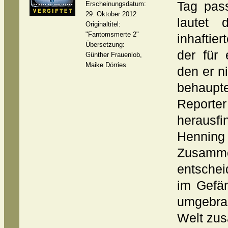
Tag pass
Erscheinungsdatum:
29. Oktober 2012
lautet 
Originaltitel:
"Fantomsmerte 2"
inhaftier
Übersetzung:
der für 
Günther Frauenlob,
Maike Dörries
den er n
behaupte
Reporte
herausf
Henning 
Zusamme
entschei
im Gefä
umgebrac
Welt zus