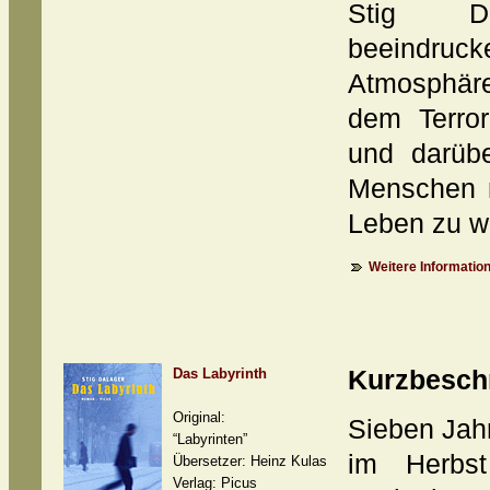
Stig Da
beeindruc
Atmosphär
dem Terror
und darübe
Menschen n
Leben zu w
Weitere Information
Das Labyrinth
Kurzbesch
Original:
Sieben Jahr
“Labyrinten”
im Herbs
Übersetzer: Heinz Kulas
Verlag: Picus