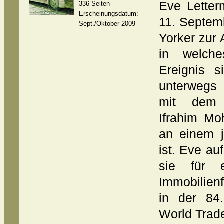
Eve Lette
336 Seiten
Erscheinungsdatum:
11. Septem
Sept./Oktober 2009
Yorker zur 
in welche
Ereignis s
unterwegs 
mit dem 
Ifrahim M
an einem j
ist. Eve a
sie für e
Immobilien
in der 84
World Trade