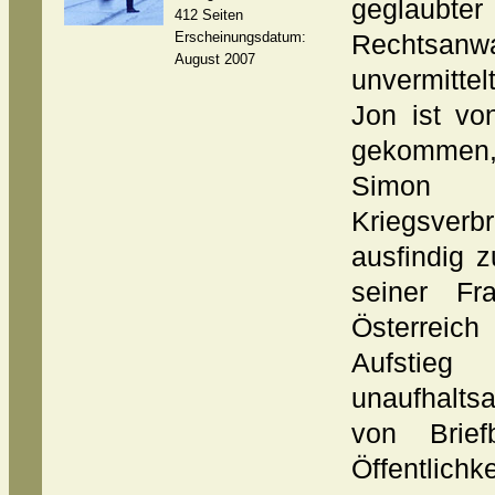
geglaubt
412 Seiten
Erscheinungsdatum:
Rechtsa
August 2007
unvermittel
Jon ist vo
gekommen,
Simon 
Kriegsve
ausfindig 
seiner Fr
Österreic
Aufstieg
unaufhaltsa
von Brief
Öffentlichke