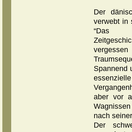
Der dänisc
verwebt in 
“Das 
Zeitgesc
vergess
Traumseque
Spannend u
essenzie
Vergangenh
aber vor 
Wagnissen 
nach seine
Der schwe