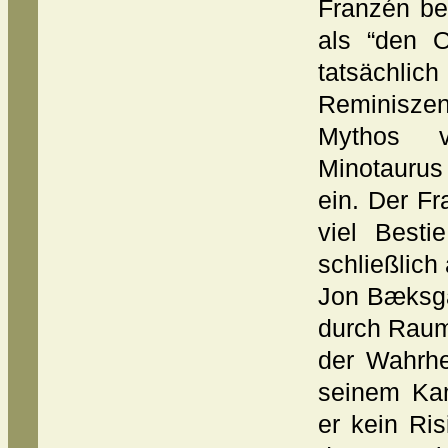
Franzén be
als “den O
tatsäch
Reminisze
Mythos 
Minotaurus
ein. Der F
viel Besti
schließlich
Jon Bæksgaa
durch Raum
der Wahrhei
seinem Kam
er kein Ri