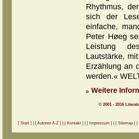
Rhythmus, der
sich der Les
einfache, man
Peter Høeg sei
Leistung d
Lautstärke, mi
Erzählung an 
werden.« WE
Weitere Inform
© 2001 - 2016 Litera
[ Start ]
|
[ Autoren A-Z ]
|
[ Kontakt ]
|
[ Impressum ]
|
[ Sitemap ]
|