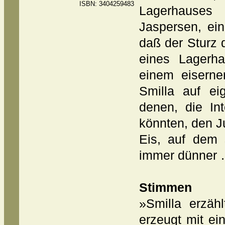
ISBN: 3404259483
Lagerhause
Jaspersen, ein
daß der Sturz
eines Lagerh
einem eiserne
Smilla auf e
denen, die In
könnten, den J
Eis, auf dem 
immer dünner
Stimmen
»Smilla erzäh
erzeugt mit e