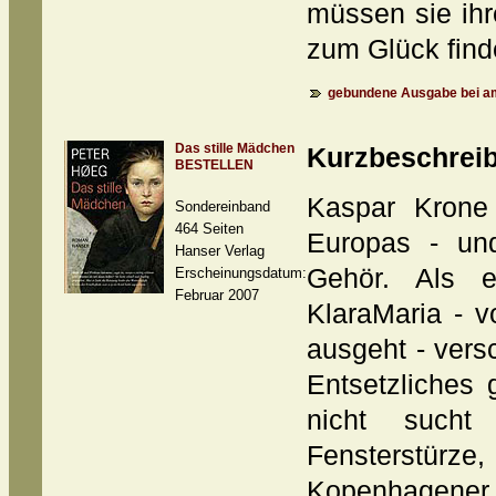
müssen sie ihr
zum Glück find
gebundene Ausgabe bei am
Das stille Mädchen
Kurzbeschrei
BESTELLEN
Kaspar Krone
Sondereinband
464 Seiten
Europas - un
Hanser Verlag
Gehör. Als 
Erscheinungsdatum:
Februar 2007
KlaraMaria - v
ausgeht - vers
Entsetzliches
nicht sucht 
Fensterstürz
Kopenhagener