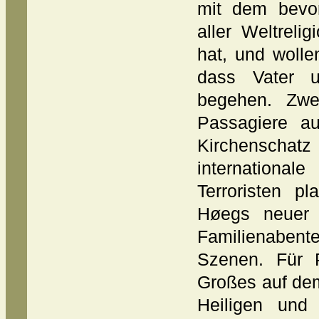
mit dem bevo
aller Weltrel
hat, und wolle
dass Vater u
begehen. Zwe
Passagiere a
Kirchensch
internationale
Terroristen p
Høegs neuer
Familienabenteu
Szenen. Für P
Großes auf dem
Heiligen und 