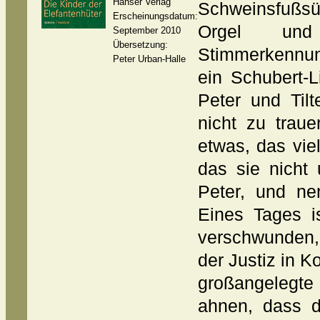
Hanser Verlag
Schweinsfußsü
Erscheinungsdatum:
Orgel un
September 2010
Übersetzung:
Stimmerkennu
Peter Urban-Halle
ein Schubert-L
Peter und Tilt
nicht zu trau
etwas, das viel
das sie nicht 
Peter, und nen
Eines Tages i
verschwunden,
der Justiz in Ko
großangelegte
ahnen, dass d