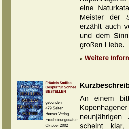
eine Naturkat
Meister der S
erzählt auch 
und dem Sinn
großen Liebe.
Weitere Inform
Fräulein Smillas
Kurzbeschrei
Gespür für Schnee
BESTELLEN
An einem bitt
gebunden
Kopenhagener H
479 Seiten
Hanser Verlag
neunjährigen
Erscheinungsdatum:
scheint kla
Oktober 2002