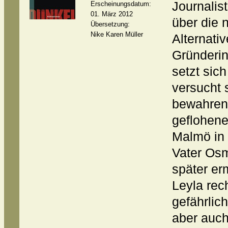
Journalist
Erscheinungsdatum:
01. März 2012
über die 
Übersetzung:
Nike Karen Müller
Alternati
Gründerin
setzt sic
versucht 
bewahren.
geflohene
Malmö in S
Vater Os
später er
Leyla rec
gefährlich
aber auch