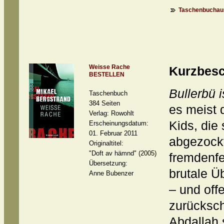
Taschenbuchaus
Weisse Rache
Kurzbesc
BESTELLEN
Bullerbü 
Taschenbuch
384 Seiten
es meist 
Verlag: Rowohlt
Kids, die
Erscheinungsdatum:
01. Februar 2011
abgezockt
Originaltitel:
"Doft av hämnd" (2005)
fremdenfe
Übersetzung:
brutale Ü
Anne Bubenzer
– und off
zurücksch
Abdallah 