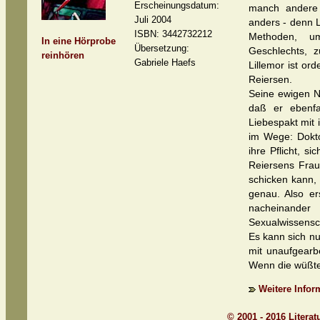
Erscheinungsdatum:
manch andere
Juli 2004
anders - denn L
ISBN: 3442732212
Methoden, um
In eine Hörprobe
Übersetzung:
Geschlechts, 
reinhören
Gabriele Haefs
Lillemor ist ord
Reiersen.
Seine ewigen N
daß er ebenfa
Liebespakt mit 
im Wege: Doktor
ihre Pflicht, 
Reiersens Frau
schicken kann,
genau. Also er
nacheinande
Sexualwissenschaf
Es kann sich nu
mit unaufgearb
Wenn die wüßte
Weitere Infor
© 2001 - 2016 Litera