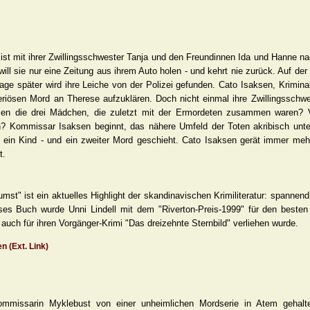
ist mit ihrer Zwillingsschwester Tanja und den Freundinnen Ida und Hanne nac
will sie nur eine Zeitung aus ihrem Auto holen - und kehrt nie zurück. Auf d
age später wird ihre Leiche von der Polizei gefunden. Cato Isaksen, Krimin
eriösen Mord an Therese aufzuklären. Doch nicht einmal ihre Zwillingsschwe
n die drei Mädchen, die zuletzt mit der Ermordeten zusammen waren? Ve
en? Kommissar Isaksen beginnt, das nähere Umfeld der Toten akribisch un
t ein Kind - und ein zweiter Mord geschieht. Cato Isaksen gerät immer meh
t.
mst" ist ein aktuelles Highlight der skandinavischen Krimiliteratur: spannen
eses Buch wurde Unni Lindell mit dem "Riverton-Preis-1999" für den beste
 auch für ihren Vorgänger-Krimi "Das dreizehnte Sternbild" verliehen wurde.
n (Ext. Link)
ommissarin Myklebust von einer unheimlichen Mordserie in Atem gehalt