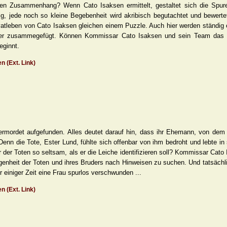
nen Zusammenhang? Wenn Cato Isaksen ermittelt, gestaltet sich die Spure
tig, jede noch so kleine Begebenheit wird akribisch begutachtet und bewertet
atleben von Cato Isaksen gleichen einem Puzzle. Auch hier werden ständig 
er zusammegefügt. Können Kommissar Cato Isaksen und sein Team das 
eginnt.
n (Ext. Link)
ermordet aufgefunden. Alles deutet darauf hin, dass ihr Ehemann, von dem 
 Denn die Tote, Ester Lund, fühlte sich offenbar von ihm bedroht und lebte i
r der Toten so seltsam, als er die Leiche identifizieren soll? Kommissar Cato
ngenheit der Toten und ihres Bruders nach Hinweisen zu suchen. Und tatsächl
r einiger Zeit eine Frau spurlos verschwunden ...
n (Ext. Link)