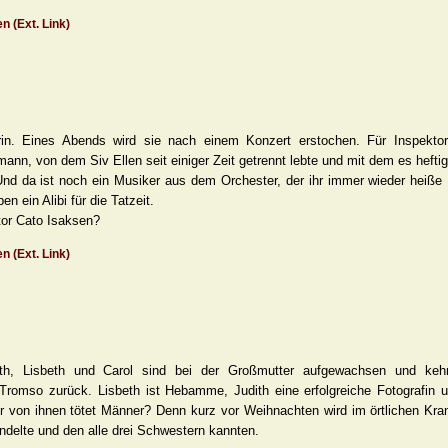
n (Ext. Link)
rin. Eines Abends wird sie nach einem Konzert erstochen. Für Inspekto
ann, von dem Siv Ellen seit einiger Zeit getrennt lebte und mit dem es heft
nd da ist noch ein Musiker aus dem Orchester, der ihr immer wieder heiße 
n ein Alibi für die Tatzeit.
tor Cato Isaksen?
n (Ext. Link)
th, Lisbeth und Carol sind bei der Großmutter aufgewachsen und keh
romso zurück. Lisbeth ist Hebamme, Judith eine erfolgreiche Fotografin un
er von ihnen tötet Männer? Denn kurz vor Weihnachten wird im örtlichen Kr
ndelte und den alle drei Schwestern kannten.