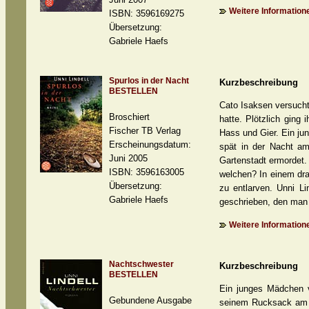
Weitere Informatione
ISBN: 3596169275
Übersetzung:
Gabriele Haefs
Spurlos in der Nacht
Kurzbeschreibung
BESTELLEN
Cato Isaksen versucht
Broschiert
hatte. Plötzlich ging
Fischer TB Verlag
Hass und Gier. Ein ju
Erscheinungsdatum:
spät in der Nacht am
Juni 2005
Gartenstadt ermordet.
ISBN: 3596163005
welchen? In einem dra
Übersetzung:
zu entlarven. Unni L
Gabriele Haefs
geschrieben, den man 
Weitere Informatione
Nachtschwester
Kurzbeschreibung
BESTELLEN
Ein junges Mädchen v
Gebundene Ausgabe
seinem Rucksack am Ei