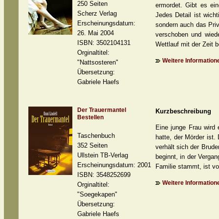
250 Seiten
ermordet. Gibt es ei
Scherz Verlag
Jedes Detail ist wich
Erscheinungsdatum:
sondern auch das Priv
26. Mai 2004
verschoben und wied
ISBN: 3502104131
Wettlauf mit der Zeit b
Orginaltitel:
Weitere Informatione
"Nattsosteren"
Übersetzung:
Gabriele Haefs
Der Trauermantel
Kurzbeschreibung
Bestellen
Eine junge Frau wird 
Taschenbuch
hatte, der Mörder ist.
352 Seiten
verhält sich der Brude
Ullstein TB-Verlag
beginnt, in der Verga
Erscheinungsdatum: 2001
Familie stammt, ist vo
ISBN: 3548252699
Weitere Informatione
Orginaltitel:
"Soegekapen"
Übersetzung:
Gabriele Haefs