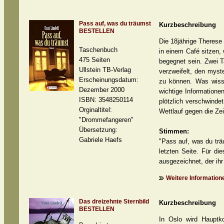
Pass auf, was du träumst
Kurzbeschreibung
BESTELLEN
Die 18jährige Therese 
Taschenbuch
in einem Café sitzen, 
475 Seiten
begegnet sein. Zwei T
Ullstein TB-Verlag
verzweifelt, den myst
Erscheinungsdatum:
zu können. Was wisse
Dezember 2000
wichtige Information
ISBN: 3548250114
plötzlich verschwinde
Orginaltitel:
Wettlauf gegen die Zei
"Drommefangeren"
Übersetzung:
Stimmen:
Gabriele Haefs
"Pass auf, was du träu
letzten Seite. Für di
ausgezeichnet, der ihr
Weitere Informatione
Das dreizehnte Sternbild
Kurzbeschreibung
BESTELLEN
In Oslo wird Hauptk