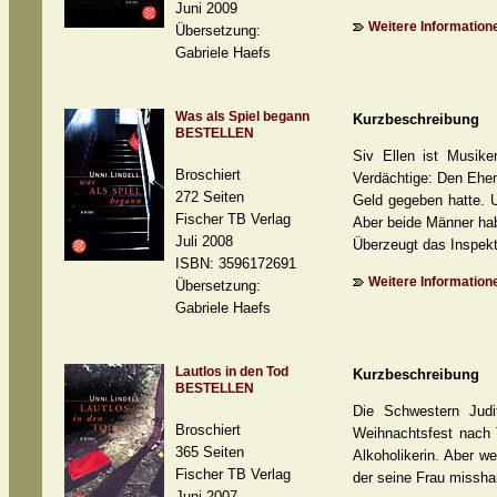
Juni 2009
Weitere Informatione
Übersetzung:
Gabriele Haefs
Was als Spiel begann
Kurzbeschreibung
BESTELLEN
Siv Ellen ist Musike
Broschiert
Verdächtige: Den Ehem
272 Seiten
Geld gegeben hatte. U
Fischer TB Verlag
Aber beide Männer habe
Juli 2008
Überzeugt das Inspek
ISBN: 3596172691
Weitere Informatione
Übersetzung:
Gabriele Haefs
Lautlos in den Tod
Kurzbeschreibung
BESTELLEN
Die Schwestern Judi
Broschiert
Weihnachtsfest nach T
365 Seiten
Alkoholikerin. Aber w
Fischer TB Verlag
der seine Frau missha
Juni 2007