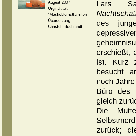
Lars Sa
August 2007
Orginaltitel:
Nachtschat
"Maskeblomstfamilien"
Übersetzung:
des jung
Christel Hildebrandt
depress
geheimnisu
erschießt, 
ist. Kurz
besucht a
noch Jahre
Büro des 
gleich zurü
Die Mutt
Selbstmord
zurück; di