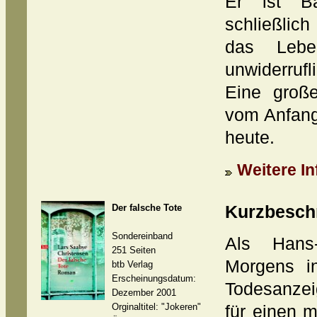
Er ist B
schließli
das Leben
unwiderrufl
Eine groß
vom Anfang
heute.
Weitere In
Der falsche Tote
Kurzbesch
Sondereinband
Als Hans
251 Seiten
Morgens i
btb Verlag
Erscheinungsdatum:
Todesanzeig
Dezember 2001
Orginaltitel: "Jokeren"
für einen 