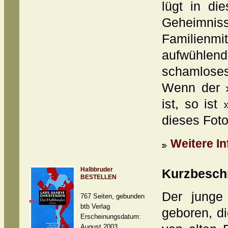
lügt in di
Geheimnis
Familienm
aufwühl
schamloses
Wenn der »
ist, so is
dieses Foto
Weitere In
Halbbruder
Kurzbesch
BESTELLEN
Der junge
767 Seiten, gebunden
btb Verlag
geboren, d
Erscheinungsdatum:
August 2003