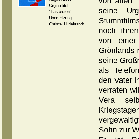
von alten 
Orginaltitel:
seine Urg
"Halvbroren"
Übersetzung:
Stummfilms
Christel Hildebrandt
noch ihrem
von einer
Grönlands n
seine Großm
als Telefo
den Vater i
verraten wi
Vera sel
Kriegstag
vergewalti
Sohn zur We