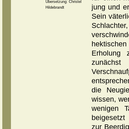
Übersetzung: Christel
jung und er
Hildebrandt
Sein väterl
Schlachter
verschwind
hektisch
Erholung 
zunächst 
Verschnau
entspreche
die Neugi
wissen, wer 
wenigen T
beigesetzt
zur Beerdi