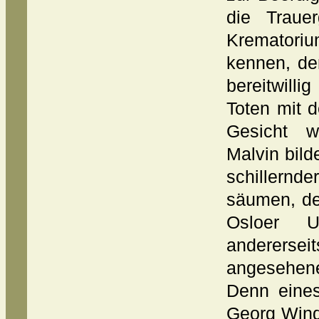
die Traue
Krematoriu
kennen, de
bereitwill
Toten mit 
Gesicht w
Malvin bild
schillernd
säumen, de
Osloer U
anderer
angesehene
Denn eines
Georg Wind