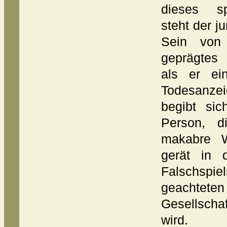
dieses sp
steht der 
Sein von 
geprägtes 
als er ei
Todesanzei
begibt si
Person, 
makabre W
gerät in 
Falschspie
geachteten
Gesellscha
wird.