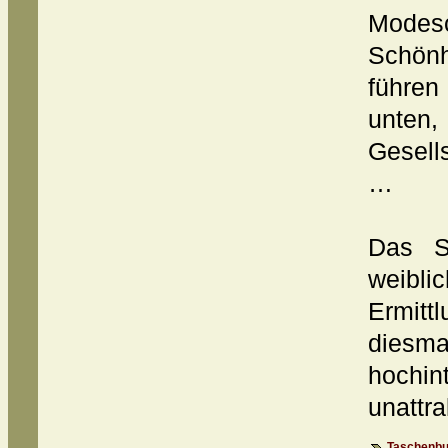
Mode
Schön
führen
unten
Gesell
…
Das S
weibl
Ermitt
diesm
hochin
unattr
Taschenbu