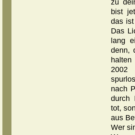
zu dei
bist j
das is
Das Li
lang e
denn, 
halten
2002 
spurlo
nach P
durch 
tot, so
aus Be
Wer si