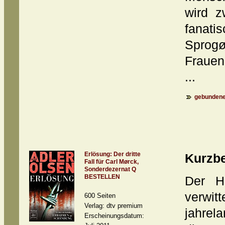
wird z
fanati
Sprogø
Frauen
...
gebundene
Erlösung: Der dritte
Kurzb
Fall für Carl Mørck,
Sonderdezernat Q
BESTELLEN
Der Hi
verwit
600 Seiten
Verlag: dtv premium
jahrel
Erscheinungsdatum: