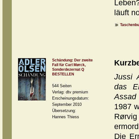
Leben?
läuft 
Taschenbu
Schändung: Der zweite
Kurzb
Fall für Carl Mørck,
Sonderdezernat Q
BESTELLEN
Jussi 
das Er
544 Seiten
Verlag: dtv premium
Assad
Erscheinungsdatum:
September 2010
1987 w
Übersetzung:
Rørvig
Hannes Thiess
ermord
Die Er