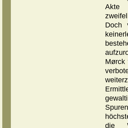
Akte 
zweife
Doch v
keine
beste
aufzur
Mørck 
verb
weiter
Ermitt
gewalt
Spuren
höchste
die W