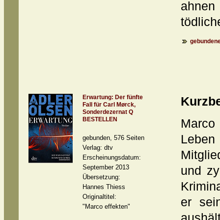
ahnen
tödlich
gebundene
Erwartung: Der fünfte
Kurzb
Fall für Carl Mørck,
Sonderdezernat Q
BESTELLEN
Marco 
Leben
gebunden, 576 Seiten
Verlag: dtv
Mitgli
Erscheinungsdatum:
September 2013
und zy
Übersetzung:
Krimin
Hannes Thiess
Originaltitel:
er sei
"Marco effekten"
aushält