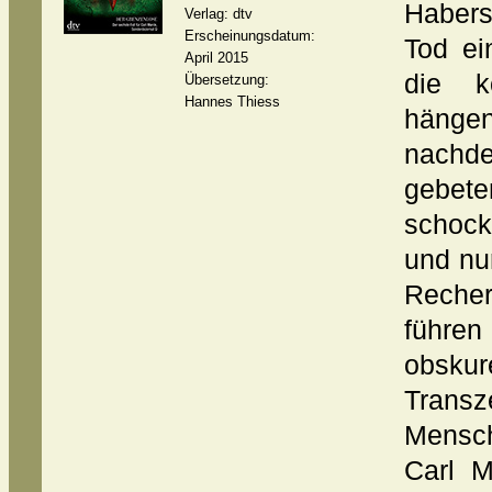
Habers
Verlag: dtv
Erscheinungsdatum:
Tod ei
April 2015
die k
Übersetzung:
Hannes Thiess
hängen
nachd
gebe
schock
und nu
Recher
führe
obsk
Transz
Mensch
Carl M