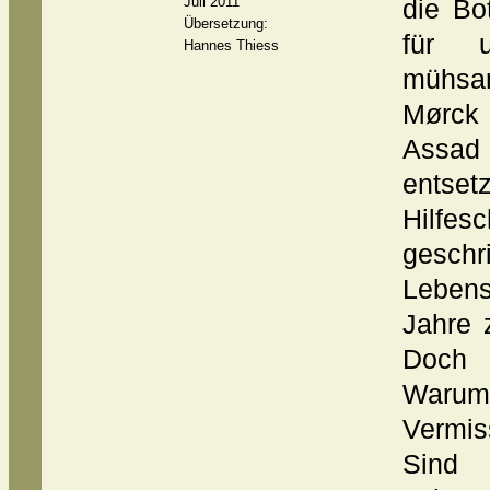
Juli 2011
die Bo
Übersetzung:
für u
Hannes Thiess
mühsam
Mørck
Assa
entse
Hilfes
geschri
Lebens
Jahre 
Doch 
Warum 
Vermi
Sind 