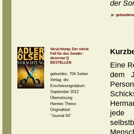
der So
gebundene
Verachtung: Der vierte
Kurzb
Fall für das Sonder-
dezernat Q
BESTELLEN
Eine R
dem J
gebunden, 704 Seiten
Verlag: dtv
Perso
Erscheinungsdatum:
September 2012
Schic
Übersetzung:
Herman
Hannes Thiess
Originaltitel:
jed
"Journal 64"
selbs
Mensc