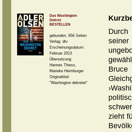
Das Washington
Kurzb
Dekret
BESTELLEN
Durch
gebunden, 656 Seiten
sein
Verlag: dtv
Erscheinungsdatum:
ungeb
Februar 2013
gewähl
Übersetzung:
Hannes Thiess,
Bruce
Marieke Heimburger
Originaltitel:
Gleic
"Washington dekretet"
›Wash
polit
schwer
zieht 
Bevölk