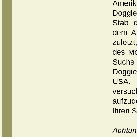
Ameri
Doggie
Stab d
dem At
zuletz
des Mo
Suche
Doggie
USA. 
vers
aufzud
ihren 
Achtung