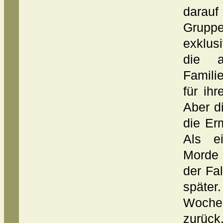
darauf 
Grupp
exklus
die a
Famil
für ih
Aber d
die Erm
Als e
Morde 
der Fal
später
Woche
zurück