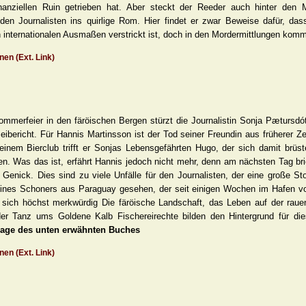
nanziellen Ruin getrieben hat. Aber steckt der Reeder auch hinter den 
en Journalisten ins quirlige Rom. Hier findet er zwar Beweise dafür, das
internationalen Ausmaßen verstrickt ist, doch in den Mordermittlungen kommt
nen (Ext. Link)
ommerfeier in den färöischen Bergen stürzt die Journalistin Sonja Pætursdó
izeibericht. Für Hannis Martinsson ist der Tod seiner Freundin aus früherer Z
einem Bierclub trifft er Sonjas Lebensgefährten Hugo, der sich damit brüs
en. Was das ist, erfährt Hannis jedoch nicht mehr, denn am nächsten Tag br
 Genick. Dies sind zu viele Unfälle für den Journalisten, der eine große St
ines Schoners aus Paraguay gesehen, der seit einigen Wochen im Hafen vo
ich höchst merkwürdig Die färöische Landschaft, das Leben auf der rauen
er Tanz ums Goldene Kalb Fischereirechte bilden den Hintergrund für die
lage des unten erwähnten Buches
nen (Ext. Link)