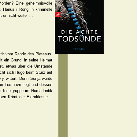
Morden? Eine geheimnisvolle
s Hanus í Rong in kriminelle
 er nicht weiter …
ttir vom Rande des Plateaus.
eit ein Grund, in seine Heimat
tet, etwas über die Umstände
icht sich Hugo beim Sturz auf
ory wittert. Denn Sonja wurde
n Tórshavn liegt und dessen
 Inselgruppe im Nordatlantik
sen Krimi der Extraklasse. -