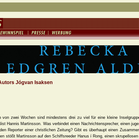
Autors Jógvan Isaksen
b von zwei Wochen sind mindestens drei zu viel für eine kleine Inselgruppe
alist Hannis Martinsson. Was verbindet einen Nachrichtensprecher, einen juge
 den Reporter einer christlichen Zeitung? Gibt es überhaupt einen Zusam
en stößt Martinsson auf den Schiffsreeder Hanus í Rong, einen skrupellose