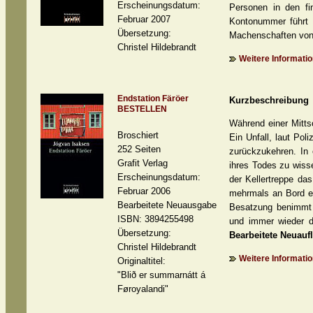
Erscheinungsdatum:
Personen in den fi
Februar 2007
Kontonummer führt d
Übersetzung:
Machenschaften von 
Christel Hildebrandt
Weitere Informatio
Endstation Färöer
Kurzbeschreibung
BESTELLEN
Während einer Mitts
Broschiert
Ein Unfall, laut Pol
252 Seiten
zurückzukehren. In 
Grafit Verlag
ihres Todes zu wiss
Erscheinungsdatum:
der Kellertreppe das
Februar 2006
mehrmals an Bord e
Bearbeitete Neuausgabe
Besatzung benimmt s
ISBN: 3894255498
und immer wieder d
Übersetzung:
Bearbeitete Neuauf
Christel Hildebrandt
Weitere Informatio
Originaltitel:
"Blið er summarnátt á
Føroyalandi"