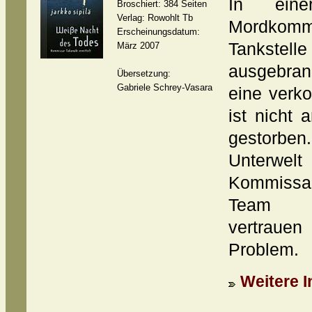
In eine
Broschiert: 384 Seiten
Verlag: Rowohlt Tb
Mordkommi
Erscheinungsdatum:
Tankste
März 2007
ausgebran
Übersetzung:
Gabriele Schrey-Vasara
eine verko
ist nicht
gestorben.
Unterwel
Kommissar
Team au
vertraue
Problem.
Weitere I