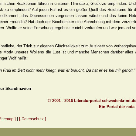
hemischen Reaktionen führen in unserem Hirn dazu, Glück zu empfinden. Und
 zu empfinden? Auf jeden Fall ist es ein großer Quell des Reichtums für d
 Medikament, das Depressionen vergessen lassen würde und das keine Nebe
d seiner Freundin? Hat doch der Biochemiker eine Abrechnung mit dem verze
en. Wollte er seine Forschungsergebnisse nicht verkaufen und war jemand so 
bstliebe, der Trieb zur eigenen Glückseligkeit zum Auslöser von verhängnisvo
as Motiv unseres Wollens die Lust ist und manche Menschen darüber alles v
ger Wolf heißt:
Frau im Bett nicht mehr kriegt, was er braucht. Da hat er es bei mir geholt."
tur Skandinavien
© 2001 - 2016 Literaturportal schwedenkrimi.d
Ein Portal der n:da
Sitemap ]
|
[ Datenschutz ]