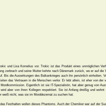
rokic und Lisa Kornelius vor. Trokic ist das Produkt eines unmöglichen Verh
hung zerbrach und seine Mutter kehrte nach Dänemark zurück, wo er auf die 
 auf. Bis die Auswirkungen des Balkankrieges auch ihn persönlich einholten. V
iten das Vertrauen in die Menschen verlor. Er lebt allein, ist eher von der
er Mordkommission. Eigentlich ist sie IT-Spezialistin, hat aber genug von A
wird aber von ihren Kollegen respektiert. Sie ist Anfang dreißig und wohnt a
 er weiß nicht, was sie im Morddezernat zu suchen hat.
das Festhalten wollen dieses Phantoms. Auch der Chemiker war auf der Su