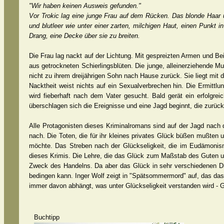
"Wir haben keinen Ausweis gefunden."
Vor Trokic lag eine junge Frau auf dem Rücken. Das blonde Haar u
und blutleer wie unter einer zarten, milchigen Haut, einen Punkt i
Drang, eine Decke über sie zu breiten.
Die Frau lag nackt auf der Lichtung. Mit gespreizten Armen und Bei
aus getrockneten Schierlingsblüten. Die junge, alleinerziehende Mu
nicht zu ihrem dreijährigen Sohn nach Hause zurück. Sie liegt mit
Nacktheit weist nichts auf ein Sexualverbrechen hin. Die Ermittl
wird fieberhaft nach dem Vater gesucht. Bald gerät ein erfolgrei
überschlagen sich die Ereignisse und eine Jagd beginnt, die zurück i
Alle Protagonisten dieses Kriminalromans sind auf der Jagd nach
nach. Die Toten, die für ihr kleines privates Glück büßen mußten
möchte. Das Streben nach der Glückseligkeit, die im Eudämonismus
dieses Krimis. Die Lehre, die das Glück zum Maßstab des Guten u
Zweck des Handelns. Da aber das Glück in sehr verschiedenen Di
bedingen kann. Inger Wolf zeigt in "Spätsommermord" auf, das dass
immer davon abhängt, was unter Glückseligkeit verstanden wird - Gl
Buchtipp