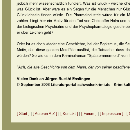
jedoch mehr wissenschaftlich fundiert. Was ist Glück - welche c
was Glück ist. Aber wäre es ein Segen für die Menschen nur Glück
Glücklichsein finden würde. Die Pharmaindustrie würde für ein
zahlen. Liegt hier ein Motiv für den Tod von Christoffer Holm un
der biologischen Psychiatrie und der Psychopharmalogie geschrieb
er über Leichen geht?
Oder ist es doch wieder eine Geschichte, bei der Egoismus, die Sel
Motiv, das diese ganzen Mordfälle auslöst, die Tatsache, dass d
würden? So wie es in dem Kriminalroman "Spätsommermord" von In
"Ach, die alte Geschichte von dem Mann, der von seiner besoffenen 
Vielen Dank an Jürgen Ruckh/ Esslingen
© September 2008 Literaturportal schwedenkrimi.de - Krimikul
[ Start ]
|
[ Autoren A-Z ]
|
[ Kontakt ]
|
[ Forum ]
|
[ Impressum ]
|
[ 