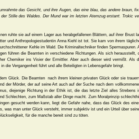
mrahmte das Gesicht, und ihre Augen, das eine blau, das andere braun, fixi
n der Stille des Waldes. Der Mund war im letzten Atemzug erstarrt. Trokic v
nen ruhte sie auf einem Lager aus herabgefallenen Blättern, auf ihrer Brust l
tter und Anthropologiestudentin Anna Kiehl ist tot. Sie kam von ihrem täglic
 durchschnittener Kehle im Wald. Die Kriminaltechniker finden Spermaspuren. 
ungen führen die Beamten in verschiedene Richtungen. Als sich herausstellt,
cher Chemiker ins Visier der Ermittler. Aber auch dieser wird vermißt. Als
n die Vergangenheit führt und alle Beteiligten in Lebensgefahr bringt.
 dem Glück. Die Beamten nach ihrem kleinen privaten Glück oder sie trauer
 und der Mörder, der auf seine Art auch auf der Suche nach dem vollkommen
, diejenige Richtung in der Ethik ist, die das letzte Ziel alles Strebens i
nd Schlechten, zum Maßstab aller Dinge macht. Zum Moralprinzip schlechthin
ngen gesucht werden kann, liegt die Gefahr nahe, dass das Glück des ein
, was man unter Glück versteht, immer subjektiv ist und ein Urteil über sei
ückseligkeit, für die manche bereit sind zu töten.