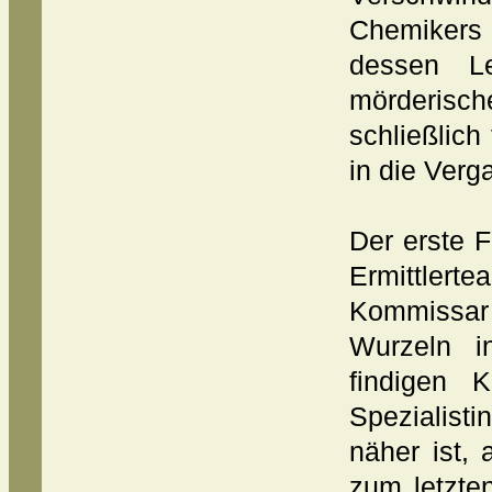
Chemikers
dessen L
mörderi
schließlich
in die Verg
Der erste 
Ermittler
Kommissar
Wurzeln i
findigen K
Spezialisti
näher ist,
zum letzte