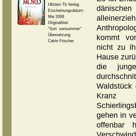
Ullstein Tb Verlag
dänisch
Erscheinungsdatum:
alleine
Mai 2008
Originaltitel:
Anthropol
"Sort sensommer"
Übersetzung:
kommt von
Catrin Frischer
nicht zu i
Hause zurü
die jun
durchsch
Waldstück 
Kranz 
Schierlin
gehen in v
offenbar
Verschwin