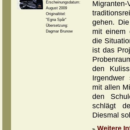
Migrante
Erscheinungsdatum:
August 2009
traditions
Originaltitel:
"Egna Spår"
gehen. Die
Übersetzung:
mit einem 
Dagmar Brunow
die Situat
ist das Pro
Probenraum
den Kulis
Irgendwer 
mit allen M
den Schul
schlägt d
Diesmal sol
Weitere In