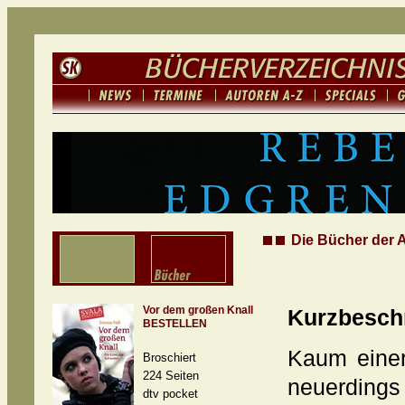
Die Bücher der 
Vor dem großen Knall
Kurzbesch
BESTELLEN
Kaum einer
Broschiert
224 Seiten
neuerdin
dtv pocket