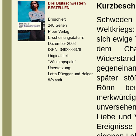
Drei Blutsschwestern
Kurzbesch
BESTELLEN
Schwede
Broschiert
240 Seiten
Weltkriegs
Piper Verlag
sich ewige 
Erscheinungsdatum:
Dezember 2003
dem Cha
ISBN: 3492238378
Originaltitel:
Widerstan
"Vänskapspakt"
gegeneina
Übersetzung:
Lotta Rüegger und Holger
später stö
Wolandt
Rönn bei
merkwürdi
unversehen
Liebe und 
Ereignis