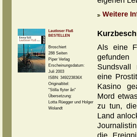
eigenen Lebe
Weitere In
Lautloser Fluß
Kurzbesch
BESTELLEN
Als eine F
Broschiert
288 Seiten
gefunden 
Piper Verlag
Sundsvall 
Erscheinungsdatum:
Juli 2003
eine Prosti
ISBN: 349223836X
Originaltitel:
Kasino ge
"Stilla flyter ån"
Mord etwas
Übersetzung:
Lotta Rüegger und Holger
zu tun, d
Wolandt
Land anlock
Journalist
die Ereign