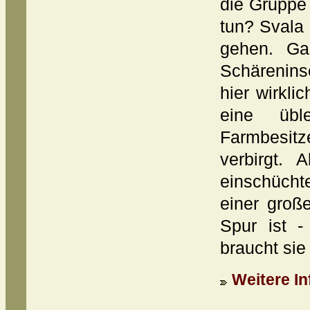
die Gruppe
tun? Svala
gehen. Gan
Schärenins
hier wirkli
eine üb
Farmbesitze
verbirgt. 
einschücht
einer groß
Spur ist 
braucht sie
Weitere In