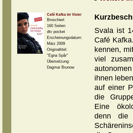
Café Kafka im Visier
Kurzbesch
Broschiert
160 Seiten
Svala ist 1
dtv pocket
Erscheinungsdatum:
Café Kafka.
März 2009
kennen, mi
Originaltitel:
"Egna Spår"
viel zusa
Übersetzung:
autonomen
Dagmar Brunow
ihnen leben
auf einer P
die Gruppe
Eine ökol
denn die 
Schärenins