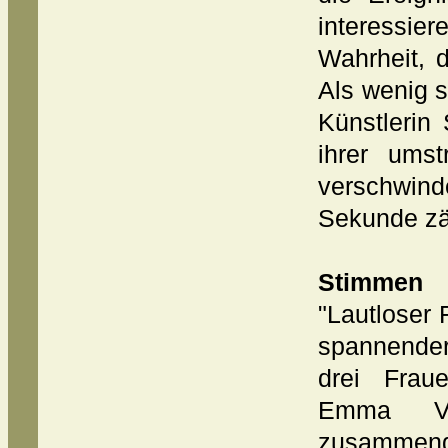
interessie
Wahrheit, d
Als wenig s
Künstlerin
ihrer umst
verschwin
Sekunde zäh
Stimmen
"Lautloser 
spannender
drei Frau
Emma Va
zusammeng