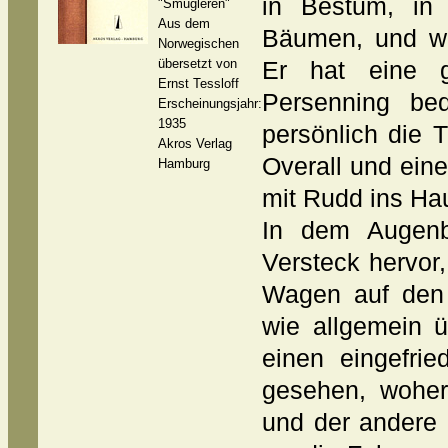
in Bestum, in 
"Smugleren"
Aus dem
Bäumen, und wa
Norwegischen
übersetzt von
Er hat eine g
Ernst Tessloff
Persenning bed
Erscheinungsjahr:
1935
persönlich die T
Akros Verlag
Overall und eine
Hamburg
mit Rudd ins Ha
In dem Augenb
Versteck hervor,
Wagen auf den 
wie allgemein ü
einen eingefrie
gesehen, wohe
und der andere 