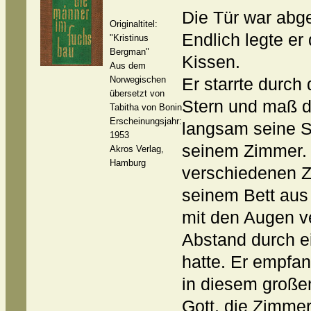
Die Tür war abg
Originaltitel:
Endlich legte er
"Kristinus
Bergman"
Kissen.
Aus dem
Norwegischen
Er starrte durch
übersetzt von
Stern und maß d
Tabitha von Bonin
Erscheinungsjahr:
langsam seine S
1953
seinem Zimmer. 
Akros Verlag,
Hamburg
verschiedenen Ze
seinem Bett aus
mit den Augen v
Abstand durch e
hatte. Er empfa
in diesem große
Gott, die Zimmer