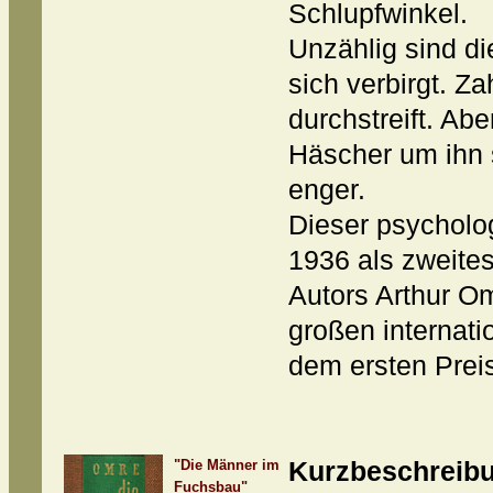
Schlupfwinkel.
Unzählig sind di
sich verbirgt. Za
durchstreift. Abe
Häscher um ihn
enger.
Dieser psycholo
1936 als zweite
Autors Arthur O
großen internat
dem ersten Prei
"Die Männer im
Kurzbeschreib
Fuchsbau"