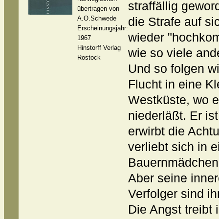
straffällig geword
übertragen von
A.O.Schwede
die Strafe auf s
Erscheinungsjahr:
wieder "hochkom
1967
Hinstorff Verlag
wie so viele ande
Rostock
Und so folgen wi
Flucht in eine K
Westküste, wo er
niederläßt. Er is
erwirbt die Ach
verliebt sich in 
Bauernmädchen
Aber seine inner
Verfolger sind i
Die Angst treib