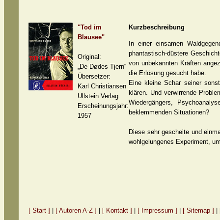
"Tod im
Kurzbeschreibung
Blausee"
In einer einsamen Waldgegend
phantastisch-düstere Geschicht
Original:
von unbekannten Kräften angezo
„De Dødes Tjern“
die Erlösung gesucht habe.
Übersetzer:
Eine kleine Schar seiner sons
Karl Christiansen
klären. Und verwirrende Proble
Ullstein Verlag
Wiedergängers, Psychoanalys
Erscheinungsjahr:
beklemmenden Situationen?
1957
Diese sehr gescheite und einma
wohlgelungenes Experiment, um 
[ Start ]
|
[ Autoren A-Z ]
|
[ Kontakt ]
|
[ Impressum ]
|
[ Sitemap ]
|