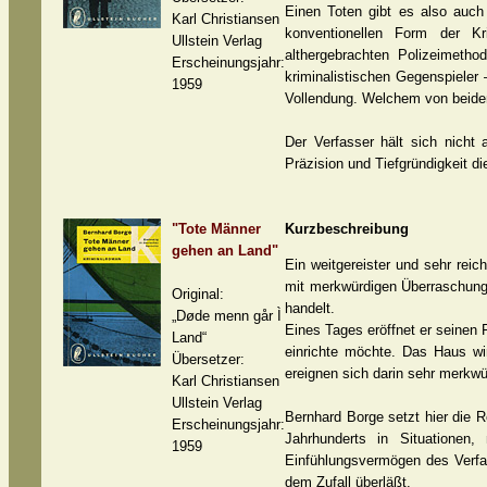
Einen Toten gibt es also auch
Karl Christiansen
konventionellen Form der Kr
Ullstein Verlag
althergebrachten Polizeimeth
Erscheinungsjahr:
kriminalistischen Gegenspieler
1959
Vollendung. Welchem von beiden
Der Verfasser hält sich nicht
Präzision und Tiefgründigkeit d
"Tote Männer
Kurzbeschreibung
gehen an Land"
Ein weitgereister und sehr reich
mit merkwürdigen Überraschung
Original:
handelt.
„Døde menn går Ì
Eines Tages eröffnet er seinen F
Land“
einrichte möchte. Das Haus wir
Übersetzer:
ereignen sich darin sehr merkwü
Karl Christiansen
Ullstein Verlag
Bernhard Borge setzt hier die R
Erscheinungsjahr:
Jahrhunderts in Situationen
1959
Einfühlungsvermögen des Verfas
dem Zufall überläßt.