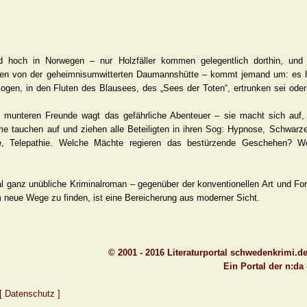
 hoch in Norwegen – nur Holzfäller kommen gelegentlich dorthin, und 
en von der geheimnisumwitterten Daumannshütte – kommt jemand um: es heiß
gen, in den Fluten des Blausees, des „Sees der Toten“, ertrunken sei oder
t munteren Freunde wagt das gefährliche Abenteuer – sie macht sich auf,
me tauchen auf und ziehen alle Beteiligten in ihren Sog: Hypnose, Schwarz
e, Telepathie. Welche Mächte regieren das bestürzende Geschehen? W
l ganz unübliche Kriminalroman – gegenüber der konventionellen Art und For
neue Wege zu finden, ist eine Bereicherung aus moderner Sicht.
© 2001 - 2016 Literaturportal schwedenkrimi.d
Ein Portal der n:da
[ Datenschutz ]