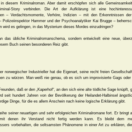
 in diesem Kriminalroman. Aber damit erschöpfen sich alle Gemeinsamkeit
iminal-Story verbinden. Die Art der Aufklärung ist eine hochinteress
oden – Verdachtsmomente, Verhöre, Indizien – mit den Erkenntnissen de
 – Polizeiinspektor Hammer und der Psychoanalytiker Kai Brugge – beherrsc
 wird es gelingen, in das Mysterium dieses Mordes einzudringen?
 an das übliche Kriminalromanschema, sondern entwickelt eine neue, über
iesem Buch seinen besonderen Reiz gibt.
er norwegischer Industrieller hat die Eigenart, seine recht freien Gesellschaft
en zu würzen. Man weiß nie genau, ob es sich um improvisierte Gags oder
reunden, daß er den „Kaperhof“, an den sich eine alte tödliche Sage knüpft, g
d seit hundert Jahren von der Bevölkerung der Heilandet-Halbinsel ängstli
rdige Dinge, für die es allem Anschein nach keine logische Erklärung gibt.
eihe seiner neuartigen und sehr erfolgreichen Kriminalromane fort. Er bringt
, mit denen ihr Verstand nicht fertig werden kann. Es bleibt dem mei
sers vorbehalten, die seltsamsten Phänomene in einer Art zu erklären, die