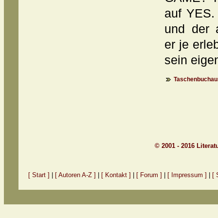
auf YES.
und der a
er je erl
sein eige
Taschenbuchaus
© 2001 - 2016 Litera
[ Start ]
|
[ Autoren A-Z ]
|
[ Kontakt ]
|
[ Forum ]
|
[ Impressum ]
|
[ 