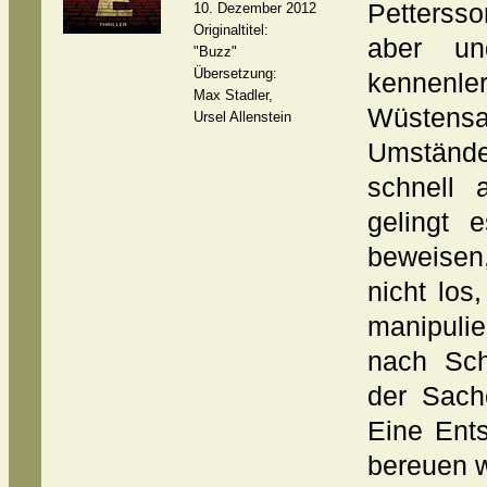
Pettersso
10. Dezember 2012
Originaltitel:
aber un
"Buzz"
Übersetzung:
kennenl
Max Stadler,
Wüstens
Ursel Allenstein
Umständ
schnell 
gelingt 
beweisen
nicht los
manipuli
nach Sc
der Sach
Eine Ent
bereuen w