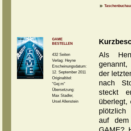
Taschenbuchaus
GAME
Kurzbesc
BESTELLEN
Als Hen
432 Seiten
Verlag: Heyne
genannt,
Erscheinungsdatum:
der letzt
12. September 2011
Originaltitel:
nach St
"Gej:m"
Übersetzung:
steckt 
Max Stadler,
überlegt
Ursel Allenstein
plötzlic
auf dem
GAME? HP